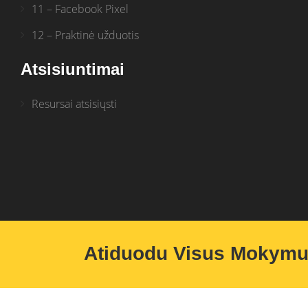
11 – Facebook Pixel
12 – Praktinė užduotis
Atsisiuntimai
Resursai atsisiųsti
Atiduodu Visus Mokym