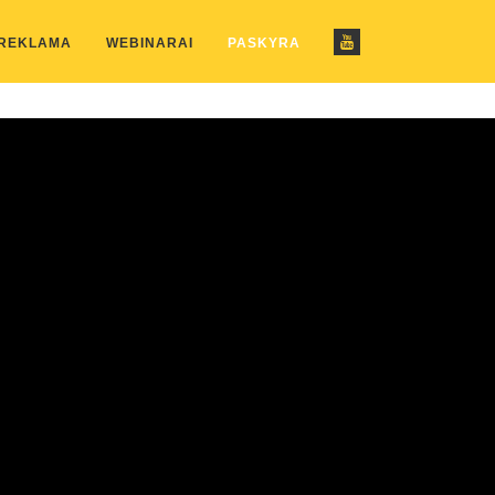
ustom_pattern.php
on line
2
 REKLAMA
WEBINARAI
PASKYRA