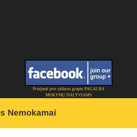
Prisijunk prie uždaros grupės PAGALBA
MOKYMŲ DALYVIAMS
us Nemokamai