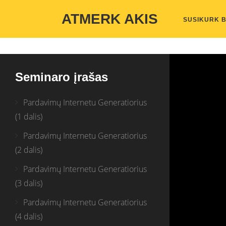
Warning
: Undefined variable $custom_color_option in
/home/atmerka
ATMERK AKIS
SUSIKURK 
Seminaro įrašas
Pardavimų Internetu Generatiorius
(1 dalis)
Pardavimų Internetu Generatiorius
(2 dalis)
Pardavimų Internetu Generatiorius
(3 dalis)
Pardavimų Internetu Generatiorius
(4 dalis)