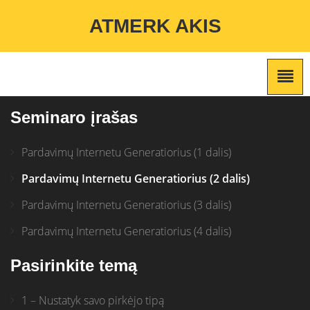
Warning
: Undefined variable $custom_color_option in
ATMERK AKIS
/home/atmerkakis/public_html/wp-content/themes/marketing-
expert/lib/color_custom_pattern.php
on line
2
Seminaro įrašas
Pardavimų Internetu Generatiorius (1 dalis)
Pardavimų Internetu Generatiorius (2 dalis)
Pardavimų Internetu Generatiorius (3 dalis)
Pardavimų Internetu Generatiorius (4 dalis)
Pasirinkite temą
1 – Nustatyk savo pirkėjo tipą