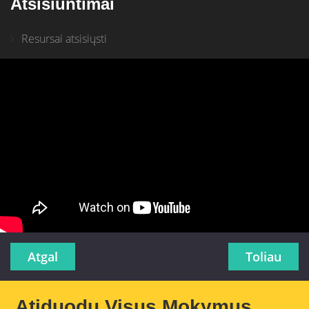
Atsisiuntimai
Resursai atsisiųsti
Atgal
Toliau
Atiduodu Visus Mokymus