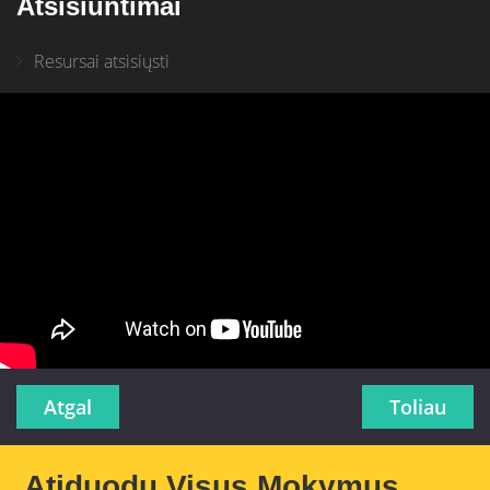
Atsisiuntimai
Resursai atsisiųsti
Atgal
Toliau
Atiduodu Visus Mokymus