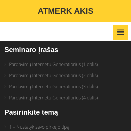
Warning
: Undefined variable $custom_color_option in
ATMERK AKIS
/home/atmerkakis/public_html/wp-content/themes/marketing-
expert/lib/color_custom_pattern.php
on line
2
Seminaro įrašas
Pardavimų Internetu Generatiorius (1 dalis)
Pardavimų Internetu Generatiorius (2 dalis)
Pardavimų Internetu Generatiorius (3 dalis)
Pardavimų Internetu Generatiorius (4 dalis)
Pasirinkite temą
1 – Nustatyk savo pirkėjo tipą