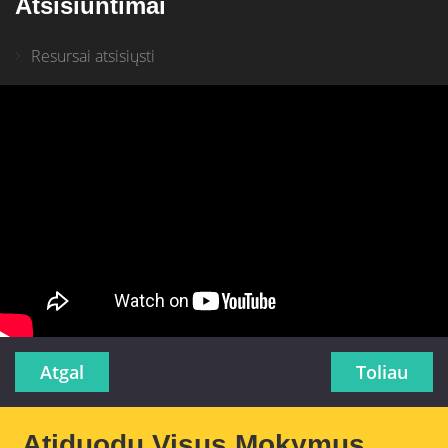
Atsisiuntimai
Resursai atsisiųsti
Atgal
Toliau
Atiduodu Visus Mokymus