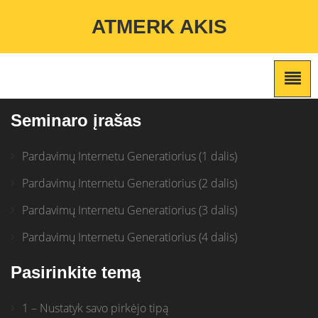
Warning
: Undefined variable $custom_color_option in
ATMERK AKIS
/home/atmerkakis/public_html/wp-content/themes/marketing-
expert/lib/color_custom_pattern.php
on line
2
Seminaro įrašas
Pardavimų Internetu Generatiorius (1 dalis)
Pardavimų Internetu Generatiorius (2 dalis)
Pardavimų Internetu Generatiorius (3 dalis)
Pardavimų Internetu Generatiorius (4 dalis)
Pasirinkite temą
1 – Nustatyk savo pirkėjo tipą