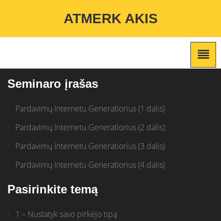
Warning
: Undefined variable $custom_color_option in
ATMERK AKIS
/home/atmerkakis/public_html/wp-content/themes/marketing-
expert/lib/color_custom_pattern.php
on line
2
Seminaro įrašas
Pardavimų Internetu Generatiorius (1 dalis)
Pardavimų Internetu Generatiorius (2 dalis)
Pardavimų Internetu Generatiorius (3 dalis)
Pardavimų Internetu Generatiorius (4 dalis)
Pasirinkite temą
1 – Nustatyk savo pirkėjo tipą