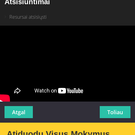
Atsisiuntimai
Resursai atsisiųsti
Atgal
Toliau
Atiduodu Visus Mokymus