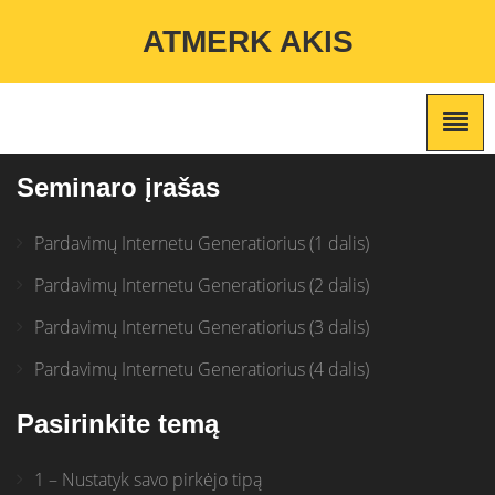
Warning
: Undefined variable $custom_color_option in
ATMERK AKIS
/home/atmerkakis/public_html/wp-content/themes/marketing-
expert/lib/color_custom_pattern.php
on line
2
Seminaro įrašas
Pardavimų Internetu Generatiorius (1 dalis)
Pardavimų Internetu Generatiorius (2 dalis)
Pardavimų Internetu Generatiorius (3 dalis)
Pardavimų Internetu Generatiorius (4 dalis)
Pasirinkite temą
1 – Nustatyk savo pirkėjo tipą