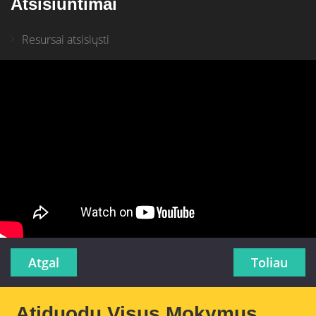
Atsisiuntimai
Resursai atsisiųsti
Atgal
Toliau
Atiduodu Visus Mokymus