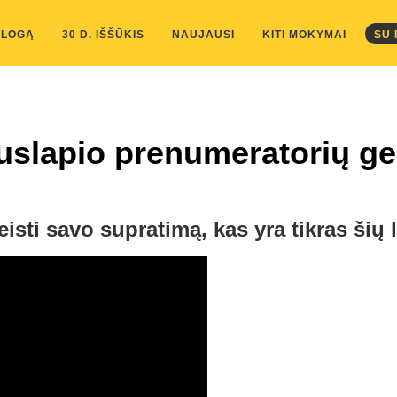
kis/public_html/wp-content/themes/marketing-expert/lib/color_c
BLOGĄ
30 D. IŠŠŪKIS
NAUJAUSI
KITI MOKYMAI
SU
slapio prenumeratorių g
isti savo supratimą, kas yra tikras šių