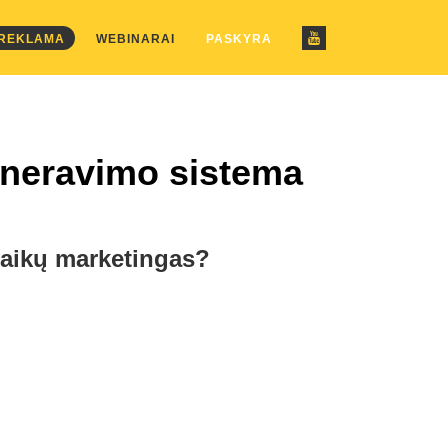
ustom_pattern.php
on line
2
 REKLAMA
WEBINARAI
PASKYRA
eneravimo sistema
 laikų marketingas?