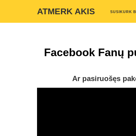
Warning
: Undefined variable $custom_color_option in
/home/atmerka
ATMERK AKIS
SUSIKURK 
Facebook Fanų pu
Ar pasiruošęs pake