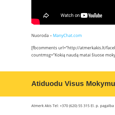
Nuoroda –
ManyChat.com
[fbcomments url=”http://atmerkakis.lt/fa
countmsg=”Kokią naudą matai šiuose moky
Atiduodu Visus Mokym
Atmerk Akis Tel:
+370 (620) 55 315
El. p. pagalba