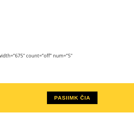
width=”675″ count=”off” num=”5″
PASIIMK ČIA