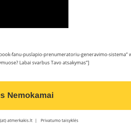
cebook-fanu-puslapio-prenumeratoriu-generavimo-sistema” 
muose? Labai svarbus Tavo atsakymas”]
us Nemokamai
 (at) atmerkakis.lt |
Privatumo taisyklės