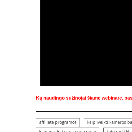
Ką naudingo sužinojai šiame webinare, pa
affiliate programos
kaip iveikti kameros b
kaip pradeti versla nuo nulio
kaip rasti kl