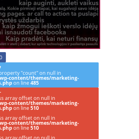
0
property "count" on null in
/wp-content/themes/marketing-
s.php
on line
485
ss array offset on null in
/wp-content/themes/marketing-
s.php
on line
510
ss array offset on null in
/wp-content/themes/marketing-
s.php
on line
510
ss array offset on null in