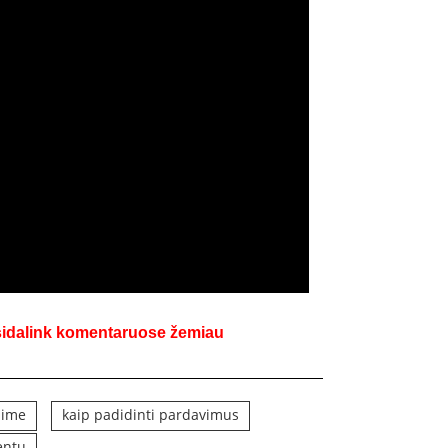
sidalink komentaruose žemiau
aime
kaip padidinti pardavimus
ientu