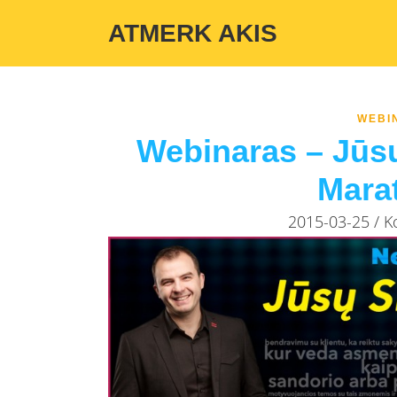
Warning
: Undefined variable $custom_color_option in
/home/atmerka
ATMERK AKIS
WEBI
Webinaras – Jūsų
Mara
2015-03-25 / 