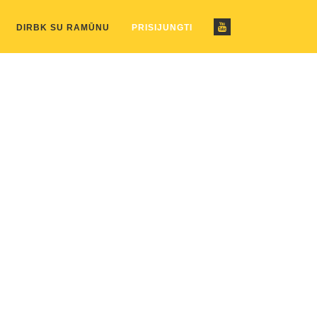
ustom_pattern.php
on line
2
DIRBK SU RAMŪNU
PRISIJUNGTI