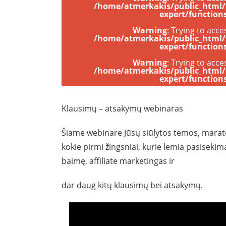
/home/atmerkakis/public_html
expert/function
Warning
: Trying to acce
/home/atmerkakis/public_html
expert/function
Warning
: Trying to acce
/home/atmerkakis/public_html
expert/function
Klausimų – atsakymų webinaras
Šiame webinare Jūsų siūlytos temos, marato
kokie pirmi žingsniai, kurie lemia pasisekim
baimę, affiliate marketingas ir
dar daug kitų klausimų bei atsakymų.