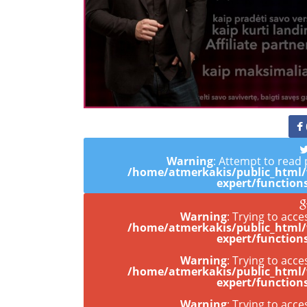
Warning
: Attempt to read 
/home/atmerkakis/public_html
expert/function
Warning
: Trying to acce
/home/atmerkakis/public_html
expert/function
Warning
: Trying to acce
/home/atmerkakis/public_html
expert/function
Warning
: Trying to acce