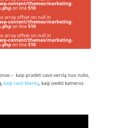
/wp-content/themes/marketing-
s.php
on line
510
ss array offset on null in
/wp-content/themes/marketing-
s.php
on line
510
ss array offset on null in
/wp-content/themes/marketing-
s.php
on line
510
nas – kaip pradėti savo verslą nuo nulio,
ą,
kaip rasti klientų
, kaip įveikti kameros