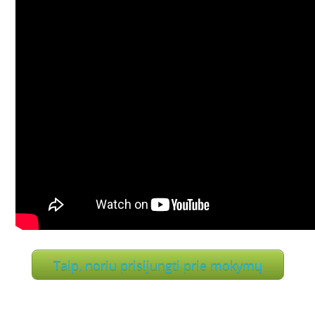
Taip, noriu prisijungti prie mokymų