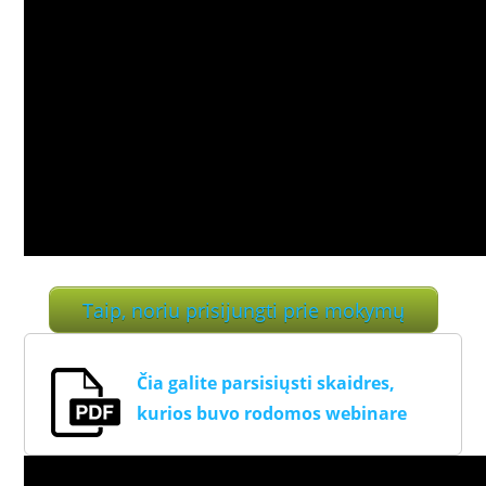
Taip, noriu prisijungti prie mokymų
Čia galite parsisiųsti skaidres,
kurios buvo rodomos webinare