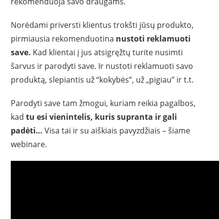
rekomenduoja savo draugams.
Norėdami priversti klientus trokšti jūsų produkto,
pirmiausia rekomenduotina
nustoti reklamuoti
save.
Kad klientai į jus atsigręžtų turite nusimti
šarvus ir parodyti save. Ir nustoti reklamuoti savo
produktą, slepiantis už “kokybės”, už „pigiau” ir t.t.
Parodyti save tam žmogui, kuriam reikia pagalbos,
kad
tu esi vienintelis, kuris supranta ir gali
padėti…
Visa tai ir su aiškiais pavyzdžiais – šiame
webinare.