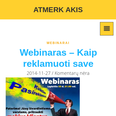
Warning
: Undefined variable $custom_color_option in
ATMERK AKIS
/home/atmerkakis/public_html/wp-content/themes/marketing-
expert/lib/color_custom_pattern.php
on line
2
WEBINARAI
Webinaras – Kaip
reklamuoti save
2014-11-27 / Komentarų nėra