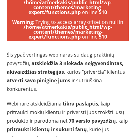
/home/atmerkakis/public_html/wp-
content/themes/marketing-
expert/functions.php
on line
510
Warning
: Trying to access array offset on null in
/home/atmerkakis/public_html/wp-
content/themes/marketing-
expert/functions.php
on line
510
Šis ypač vertingas webinaras su daug praktinių
pavyzdžių,
atskleidžia 3 niekada neįgyvendintas,
akivaizdžias strategijas
, kurios “priverčia” klientus
atverti savo piniginę jums
ir sutriuškina
konkurentus.
Webinare atskleidžiama
tikra paslaptis
, kaip
pritraukti mokių klientų ir priversti juos trokšti jūsų
produkto ir parodoma net
70 verslo pavyzdžių
, kaip
pritraukti klientų ir sukurti fanų
, kurie jus