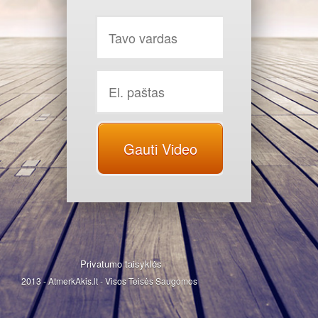
Gauti Video
Privatumo taisyklės
2013 - AtmerkAkis.lt - Visos Teisės Saugomos