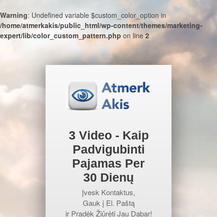
Warning
: Undefined variable $custom_color_option in
/home/atmerkakis/public_html/wp-content/themes/marketing-
expert/lib/color_custom_pattern.php
on line
2
3 Video - Kaip
Padvigubinti
Pajamas Per
30 Dienų
Įvesk Kontaktus,
Gauk į El. Paštą
ir Pradėk Žiūrėti Jau Dabar!