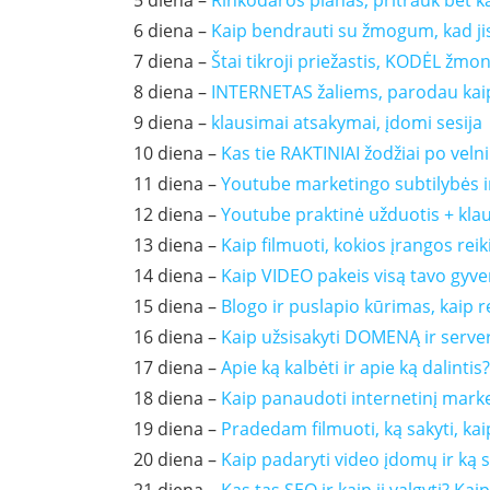
5 diena –
Rinkodaros planas, pritrauk bet k
6 diena –
Kaip bendrauti su žmogum, kad jis 
7 diena –
Štai tikroji priežastis, KODĖL žmo
8 diena –
INTERNETAS žaliems, parodau kaip
9 diena –
klausimai atsakymai, įdomi sesija
10 diena –
Kas tie RAKTINIAI žodžiai po velni
11 diena –
Youtube marketingo subtilybės ir
12 diena –
Youtube praktinė užduotis + kla
13 diena –
Kaip filmuoti, kokios įrangos reik
14 diena –
Kaip VIDEO pakeis visą tavo gyve
15 diena –
Blogo ir puslapio kūrimas, kaip r
16 diena –
Kaip užsisakyti DOMENĄ ir serve
17 diena –
Apie ką kalbėti ir apie ką dalintis?
18 diena –
Kaip panaudoti internetinį marke
19 diena –
Pradedam filmuoti, ką sakyti, kai
20 diena –
Kaip padaryti video įdomų ir ką s