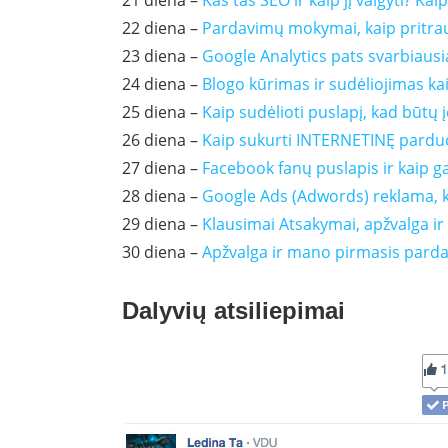
21 diena –
Kas tas SEO ir kaip jį valgyti? Ka
22 diena –
Pardavimų mokymai, kaip pritrauk
23 diena –
Google Analytics pats svarbiausia
24 diena –
Blogo kūrimas ir sudėliojimas kai
25 diena –
Kaip sudėlioti puslapį, kad būtų
26 diena –
Kaip sukurti INTERNETINĘ parduo
27 diena –
Facebook fanų puslapis ir kaip ga
28 diena –
Google Ads (Adwords) reklama, ka
29 diena –
Klausimai Atsakymai, apžvalga i
30 diena –
Apžvalga ir mano pirmasis pard
Dalyvių atsiliepimai