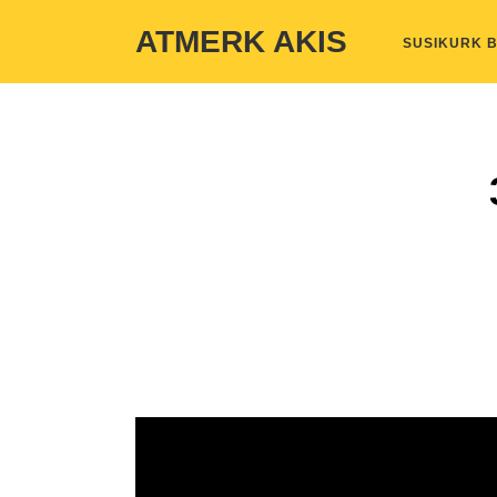
Warning
: Undefined variable $custom_color_option in
/home/atmerka
ATMERK AKIS
SUSIKURK 