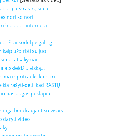
ą bet kur
[Geriausias video]
būtų atviras ką siūlai
nės nori ko nori
 išnaudoti internetą
ų… štai kodėl jie galingi
 kaip uždirbti su juo
usimai atsakymai
ia atskleidžiu viską…
nimą ir pritrauks ko nori
eikia rašyti-dėti, kad RASTŲ
rio paslaugas puslapiui
tingą bendraujant su visais
p daryti video
akyti