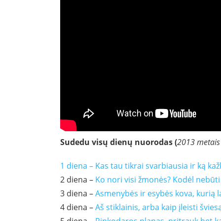
Sudedu visų dienų nuorodas (
2013 metais s
1 diena – Kas tau tikrai svarbiausia ir ką kažk
2 diena –
Ko nori visi žmonės? Kodėl nebūti
3 diena –
Asmenybės ir esybės kova, kurią 
4 diena –
Aš stiklainis, arba kaip įleisti švi