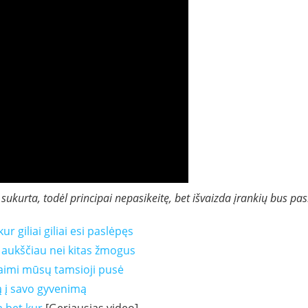
ukurta, todėl principai nepasikeitę, bet išvaizda įrankių bus pas
ur giliai giliai esi paslėpęs
 aukščiau nei kitas žmogus
laimi mūsų tamsioji pusė
esą į savo gyvenimą