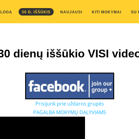
kis/public_html/wp-content/themes/marketing-expert/lib/color_c
BLOGĄ
30 D. IŠŠŪKIS
NAUJAUSI
KITI MOKYMAI
SU
30 dienų iššūkio VISI vide
Prisijunk prie uždaros grupės
PAGALBA MOKYMŲ DALYVIAMS