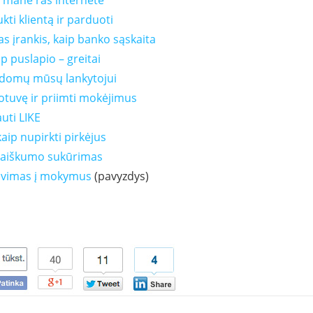
ip mane ras internete
ti klientą ir parduoti
s įrankis, kaip banko sąskaita
p puslapio – greitai
 įdomų mūsų lankytojui
tuvę ir priimti mokėjimus
uti LIKE
ip nupirkti pirkėjus
r aiškumo sukūrimas
avimas į mokymus
(pavyzdys)