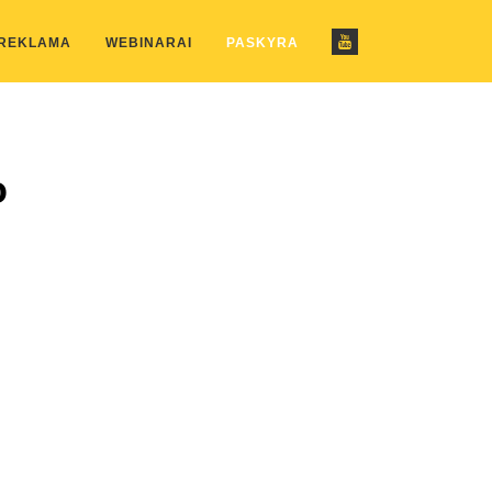
ustom_pattern.php
on line
2
 REKLAMA
WEBINARAI
PASKYRA
o