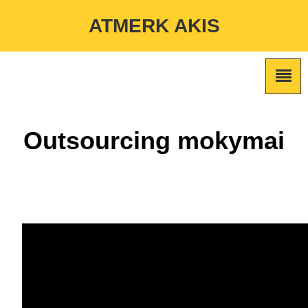
Warning
: Undefined variable $custom_color_option in
ATMERK AKIS
/home/atmerkakis/public_html/wp-content/themes/marketing-
expert/lib/color_custom_pattern.php
on line
2
Outsourcing mokymai