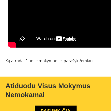
Ką atradai šiuose mokymuose, parašyk žemiau
Atiduodu Visus Mokymus
Nemokamai
PASIIMK ČIA