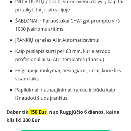
INDIVIDUALŲ pokalbį su kiekvienu dalyvių kaip tai
pritaikyti tai jo situacijoje
ŠABLONAI ir Paruoštukai CHATgpt promptų virš
1000 įvairioms sritims
ĮRANKIŲ sąrašas AI ir Automatizavimui
Kaip puslapis kurti per 60 min. kurie atrodo
profesionaliai su AI ir templates (duosiu)
FB grupėje mokymai, tiesiogiai ir įrašai, kurie liks
visam laikui
Papildimai ir atnaujinimai įrankių ir būdų kaip
išnaudoti šiuos įrankius
Dabar tik
150 Eur
, nuo Rugpjūčio 6 dienos, kaina
kils iki 300 Eur