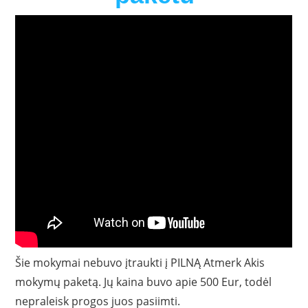
Šie mokymai nebuvo įtraukti į PILNĄ Atmerk Akis
mokymų paketą. Jų kaina buvo apie 500 Eur, todėl
nepraleisk progos juos pasiimti.