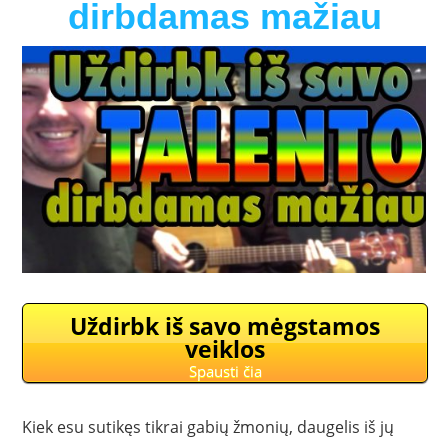
dirbdamas mažiau
Uždirbk iš savo mėgstamos
veiklos
Spausti čia
Kiek esu sutikęs tikrai gabių žmonių, daugelis iš jų