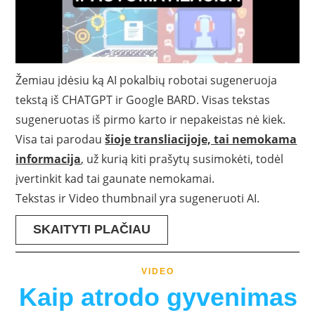
Žemiau įdėsiu ką AI pokalbių robotai sugeneruoja
tekstą iš CHATGPT ir Google BARD. Visas tekstas
sugeneruotas iš pirmo karto ir nepakeistas nė kiek.
Visa tai parodau
šioje transliacijoje, tai nemokama
informacija
,
už kurią kiti prašytų susimokėti, todėl
įvertinkit kad tai gaunate nemokamai.
Tekstas ir Video thumbnail yra sugeneruoti AI.
SKAITYTI PLAČIAU
VIDEO
Kaip atrodo gyvenimas