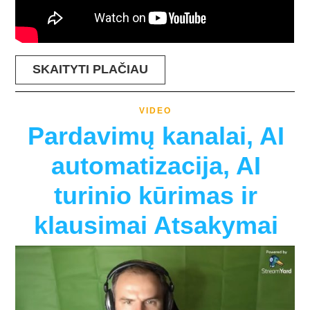
SKAITYTI PLAČIAU
VIDEO
Pardavimų kanalai, AI
automatizacija, AI
turinio kūrimas ir
klausimai Atsakymai