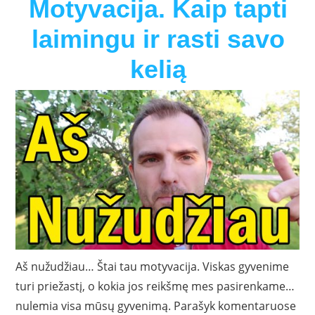
Motyvacija. Kaip tapti
laimingu ir rasti savo
kelią
Aš nužudžiau… Štai tau motyvacija. Viskas gyvenime
turi priežastį, o kokia jos reikšmę mes pasirenkame…
nulemia visa mūsų gyvenimą. Parašyk komentaruose