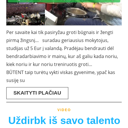
Per savaite kai tik pasiryžau groti būgnais ir žengti
pirmą žingsnį… suradau geriausius mokytojus,
studijas už 5 Eur į valandą. Pradėjau bendrauti dėl
bendradarbiavimo ir mainų, kur aš galiu kada noriu,
kiek noriu ir kur noriu treniruotis groti…
BŪTENT taip turėtų vykti viskas gyvenime, ypač kas
susiję su
SKAITYTI PLAČIAU
VIDEO
Uždirbk iš savo talento