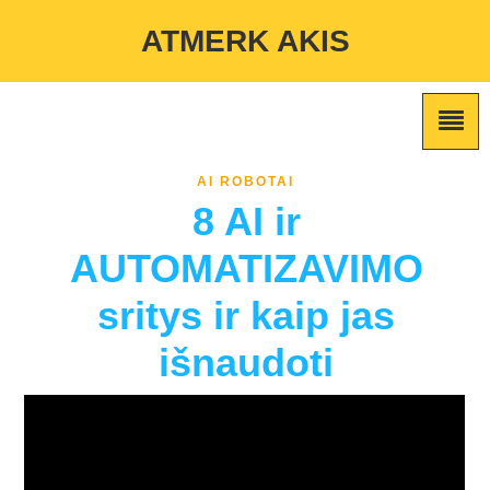
Warning
: Undefined variable $custom_color_option in
ATMERK AKIS
/home/atmerkakis/public_html/wp-content/themes/marketing-
expert/lib/color_custom_pattern.php
on line
2
AI ROBOTAI
8 AI ir
AUTOMATIZAVIMO
sritys ir kaip jas
išnaudoti