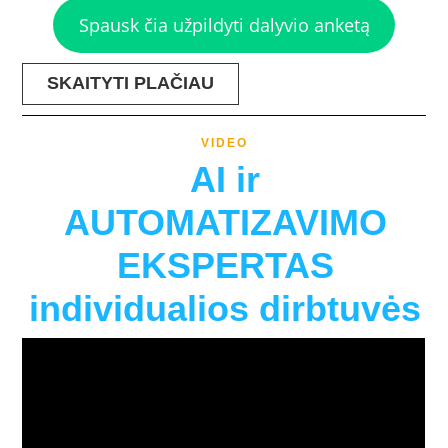
Spausk čia užpildyti dalyvio anketą
SKAITYTI PLAČIAU
VIDEO
AI ir
AUTOMATIZAVIMO
EKSPERTAS
individualios dirbtuvės