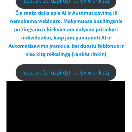
Spausk čia užpildyti dalyvio anketą
Čia maža dalis apie AI ir Automatizavimą iš
nemokamo webinaro. Mokymuose bus žingsnis
po žingsnio ir kiekvienam dalyviui pritaikyti
individualiai, kaip jam panaudoti AI ir
Automatizavimo įrankius, bei duosiu šablonus ir
visa kitą reikalingą įrankių rinkinį
Spausk čia užpildyti dalyvio anketą