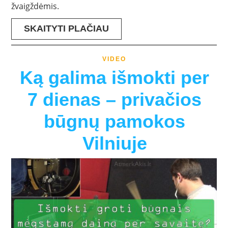
žvaigždėmis.
SKAITYTI PLAČIAU
VIDEO
Ką galima išmokti per
7 dienas – privačios
būgnų pamokos
Vilniuje