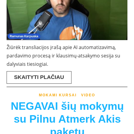
Žiūrėk transliacijos įrašą apie AI automatizavimą,
pardavimo procesą ir klausimų-atsakymo sesija su
dalyviais tiesiogiai.
SKAITYTI PLAČIAU
MOKAMI KURSAI
VIDEO
NEGAVAI šių mokymų
su Pilnu Atmerk Akis
paketu