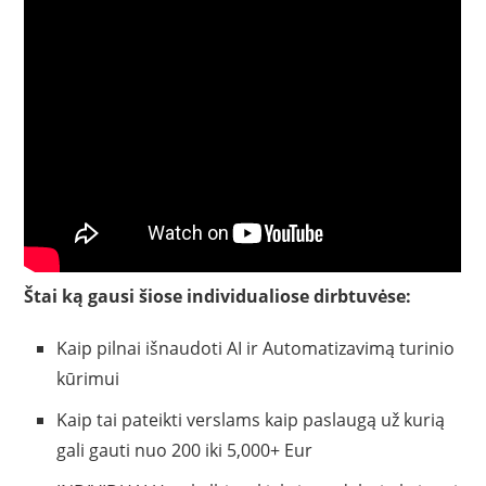
Štai ką gausi šiose individualiose dirbtuvėse:
Kaip pilnai išnaudoti AI ir Automatizavimą turinio
kūrimui
Kaip tai pateikti verslams kaip paslaugą už kurią
gali gauti nuo 200 iki 5,000+ Eur