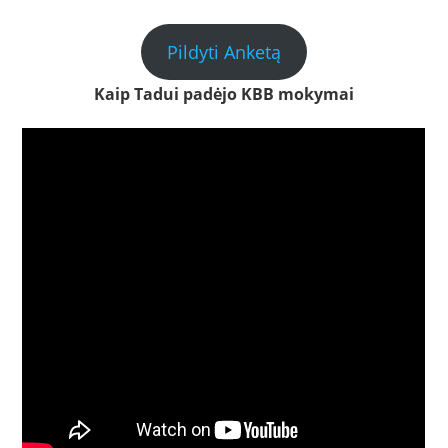
Pildyti Anketą
Kaip Tadui padėjo KBB mokymai