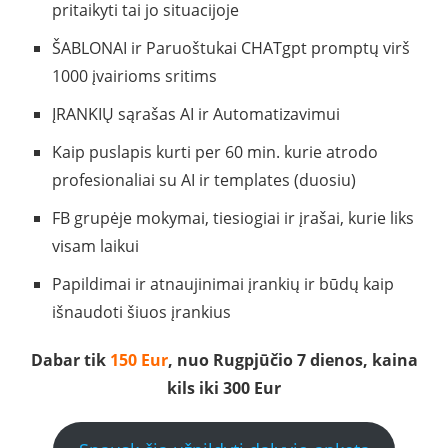
pritaikyti tai jo situacijoje
ŠABLONAI ir Paruoštukai CHATgpt promptų virš
1000 įvairioms sritims
ĮRANKIŲ sąrašas AI ir Automatizavimui
Kaip puslapis kurti per 60 min. kurie atrodo
profesionaliai su AI ir templates (duosiu)
FB grupėje mokymai, tiesiogiai ir įrašai, kurie liks
visam laikui
Papildimai ir atnaujinimai įrankių ir būdų kaip
išnaudoti šiuos įrankius
Dabar tik
150 Eur
, nuo Rugpjūčio 7 dienos, kaina
kils iki 300 Eur