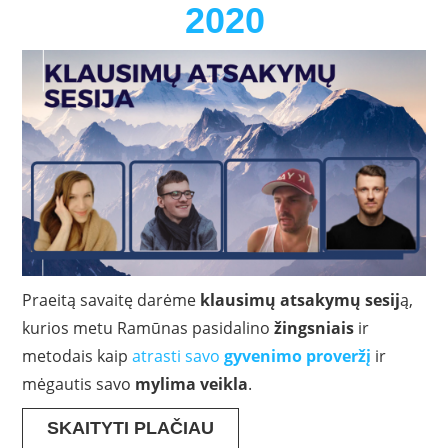
2020
Praeitą savaitę darėme
klausimų atsakymų sesij
ą,
kurios metu Ramūnas pasidalino
žingsniais
ir
metodais kaip
atrasti savo
gyvenimo proveržį
ir
mėgautis savo
mylima veikla
.
SKAITYTI PLAČIAU