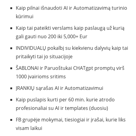
Kaip pilnai išnaudoti AI ir Automatizavimą turinio
kūrimui
Kaip tai pateikti verslams kaip paslaugą už kurią
gali gauti nuo 200 iki 5,000+ Eur
INDIVIDUALŲ pokalbį su kiekvienu dalyvių kaip tai
pritaikyti tai jo situacijoje
ŠABLONAI ir Paruoštukai CHATgpt promptų virš
1000 įvairioms sritims
ĮRANKIŲ sąrašas AI ir Automatizavimui
Kaip puslapis kurti per 60 min. kurie atrodo
profesionaliai su AI ir templates (duosiu)
FB grupėje mokymai, tiesiogiai ir įrašai, kurie liks
visam laikui