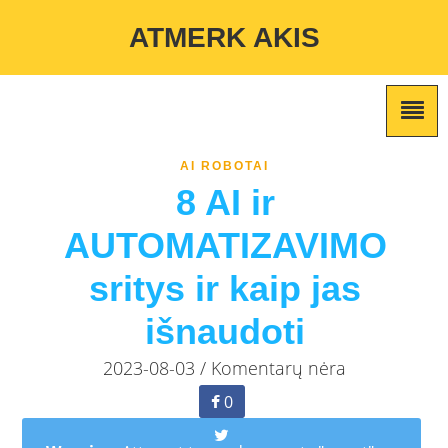
Warning
: Undefined variable $custom_color_option in
ATMERK AKIS
/home/atmerkakis/public_html/wp-content/themes/marketing-
expert/lib/color_custom_pattern.php
on line
2
AI ROBOTAI
8 AI ir
AUTOMATIZAVIMO
sritys ir kaip jas
išnaudoti
2023-08-03 / Komentarų nėra
0