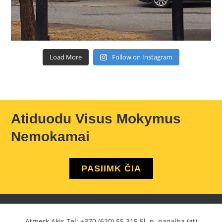
Load More
Follow on Instagram
Atiduodu Visus Mokymus
Nemokamai
PASIIMK ČIA
Atmerk Akis Tel:
+370 (620) 55 315
El. p. pagalba (at)