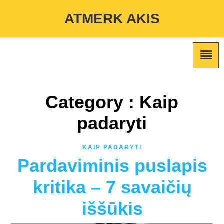
Warning
: Undefined variable $custom_color_option in
ATMERK AKIS
/home/atmerkakis/public_html/wp-content/themes/marketing-
expert/lib/color_custom_pattern.php
on line
2
Category : Kaip
padaryti
KAIP PADARYTI
Pardaviminis puslapis
kritika – 7 savaičių
iššūkis