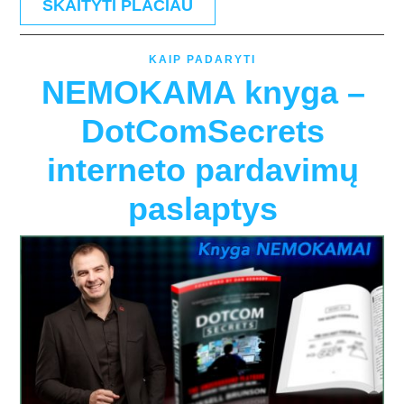
SKAITYTI PLAČIAU
KAIP PADARYTI
NEMOKAMA knyga –
DotComSecrets
interneto pardavimų
paslaptys