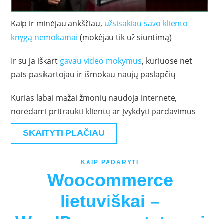
Kaip ir minėjau ankščiau,
užsisakiau savo kliento
knygą nemokamai
(mokėjau tik už siuntimą)
Ir su ja iškart
gavau video mokymus
, kuriuose net
pats pasikartojau ir išmokau naujų paslapčių
Kurias labai mažai žmonių naudoja internete,
norėdami pritraukti klientų ar įvykdyti pardavimus
SKAITYTI PLAČIAU
KAIP PADARYTI
Woocommerce
lietuviškai –