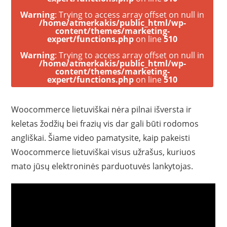
Warning
: Trying to access array offset on null in
/home/atmerkakis/public_html/wp-
content/themes/marketing-
expert/functions.php
on line
510
Warning
: Trying to access array offset on null in
/home/atmerkakis/public_html/wp-
content/themes/marketing-
expert/functions.php
on line
510
Woocommerce lietuviškai nėra pilnai išversta ir
keletas žodžių bei frazių vis dar gali būti rodomos
angliškai. Šiame video pamatysite, kaip pakeisti
Woocommerce lietuviškai visus užrašus, kuriuos
mato jūsų elektroninės parduotuvės lankytojas.