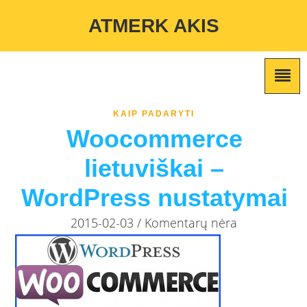
Warning
: Undefined variable $custom_color_option in
ATMERK AKIS
/home/atmerkakis/public_html/wp-content/themes/marketing-
expert/lib/color_custom_pattern.php
on line
2
KAIP PADARYTI
Woocommerce
lietuviškai –
WordPress nustatymai
2015-02-03 / Komentarų nėra