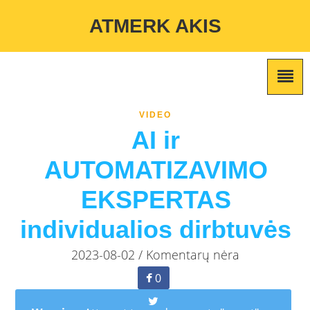
Warning
: Undefined variable $custom_color_option in
ATMERK AKIS
/home/atmerkakis/public_html/wp-content/themes/marketing-
expert/lib/color_custom_pattern.php
on line
2
VIDEO
AI ir
AUTOMATIZAVIMO
EKSPERTAS
individualios dirbtuvės
2023-08-02 / Komentarų nėra
0