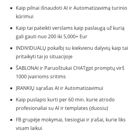
Kaip pilnai išnaudoti AI ir Automatizavimą turinio
kūrimui
Kaip tai pateikti verslams kaip paslaugą už kurią
gali gauti nuo 200 iki 5,000+ Eur
INDIVIDUALŲ pokalbį su kiekvienu dalyvių kaip tai
pritaikyti tai jo situacijoje
ŠABLONAI ir Paruoštukai CHATgpt promptų virš
1000 įvairioms sritims
ĮRANKIŲ sąrašas AI ir Automatizavimui
Kaip puslapis kurti per 60 min. kurie atrodo
profesionaliai su AI ir templates (duosiu)
FB grupėje mokymai, tiesiogiai ir įrašai, kurie liks
visam laikui