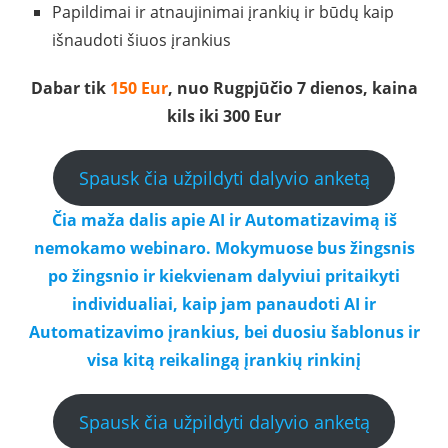
Papildimai ir atnaujinimai įrankių ir būdų kaip
išnaudoti šiuos įrankius
Dabar tik
150 Eur
, nuo Rugpjūčio 7 dienos, kaina
kils iki 300 Eur
Spausk čia užpildyti dalyvio anketą
Čia maža dalis apie AI ir Automatizavimą iš
nemokamo webinaro. Mokymuose bus žingsnis
po žingsnio ir kiekvienam dalyviui pritaikyti
individualiai, kaip jam panaudoti AI ir
Automatizavimo įrankius, bei duosiu šablonus ir
visa kitą reikalingą įrankių rinkinį
Spausk čia užpildyti dalyvio anketą