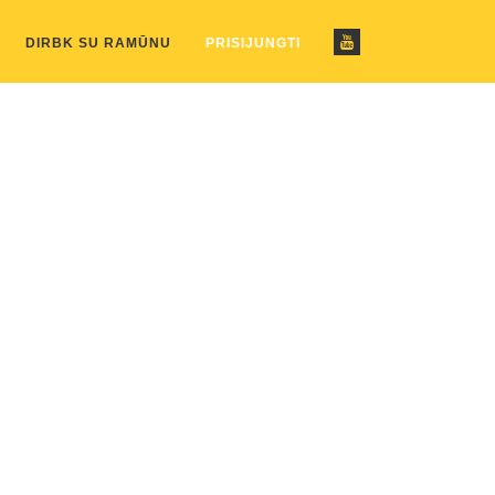
ustom_pattern.php
on line
2
DIRBK SU RAMŪNU
PRISIJUNGTI