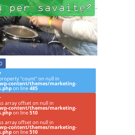
0
property "count" on null in
/wp-content/themes/marketing-
s.php
on line
485
ss array offset on null in
/wp-content/themes/marketing-
s.php
on line
510
ss array offset on null in
/wp-content/themes/marketing-
s.php
on line
510