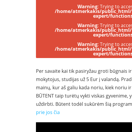
Warning
: Trying to acce
/home/atmerkakis/public_html
expert/function
Warning
: Trying to acce
/home/atmerkakis/public_html
expert/function
Warning
: Trying to acce
/home/atmerkakis/public_html
expert/function
Per savaite kai tik pasiryžau groti būgnais
mokytojus, studijas už 5 Eur į valandą. Pr
mainų, kur aš galiu kada noriu, kiek noriu ir
BŪTENT taip turėtų vykti viskas gyvenime, y
uždirbti. Būtent todėl sukūrėm šią programą
prie jos čia