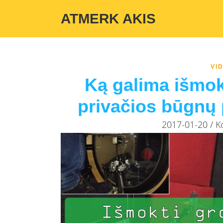
Warning
: Undefined variable $custom_color_option in
/home/atmerka
ATMERK AKIS
VI
Ką galima išmokt
privačios būgnų 
2017-01-20 / 