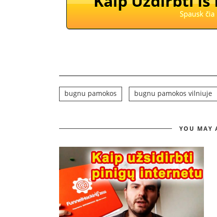
Kaip Uždirbti iš
Spausk čia 
bugnu pamokos
bugnu pamokos vilniuje
YOU MAY 