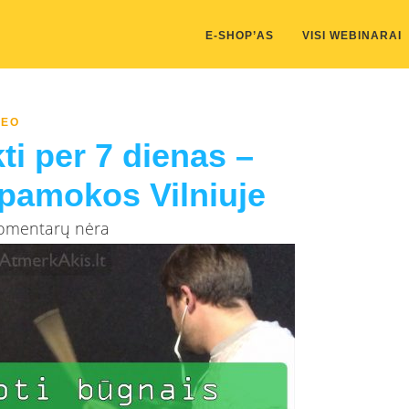
kis/public_html/wp-content/themes/marketing-expert/lib/color_c
E-SHOP’AS
VISI WEBINARAI
DEO
i per 7 dienas –
pamokos Vilniuje
Komentarų nėra