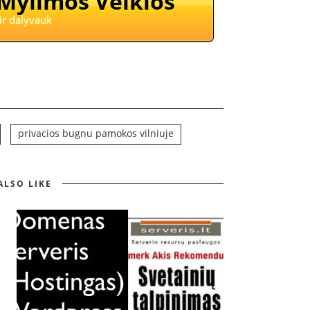
 Mylimos Veiklos
ir dalyvauk
privacios bugnu pamokos vilniuje
ALSO LIKE