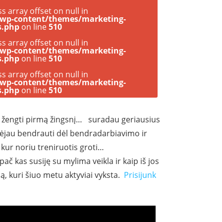
ss array offset on null in
/wp-content/themes/marketing-
s.php
on line
510
ss array offset on null in
/wp-content/themes/marketing-
s.php
on line
510
ss array offset on null in
/wp-content/themes/marketing-
s.php
on line
510
 ir žengti pirmą žingsnį… suradau geriausius
adėjau bendrauti dėl bendradarbiavimo ir
 kur noriu treniruotis groti…
pač kas susiję su
mylima veikla ir kaip iš jos
, kuri šiuo metu aktyviai vyksta.
Prisijunk