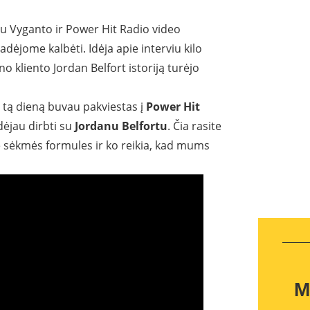
u Vyganto ir Power Hit Radio video
dėjome kalbėti. Idėja apie interviu kilo
no kliento Jordan Belfort istoriją turėjo
l tą dieną buvau pakviestas į
Power Hit
dėjau dirbti su
Jordanu Belfortu
. Čia rasite
e sėkmės formules ir ko reikia, kad mums
M