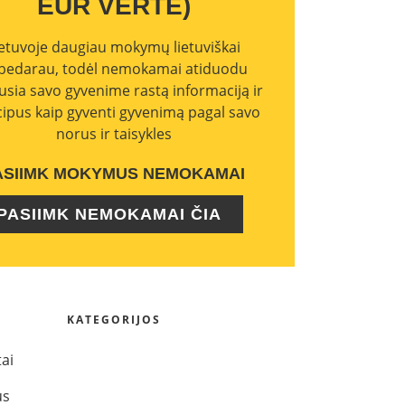
EUR VERTĖ)
ietuvoje daugiau mokymų lietuviškai
bedarau, todėl nemokamai atiduodu
usia savo gyvenime rastą informaciją ir
cipus kaip gyventi gyvenimą pagal savo
norus ir taisykles
ASIIMK MOKYMUS NEMOKAMAI
PASIIMK NEMOKAMAI ČIA
KATEGORIJOS
tai
us