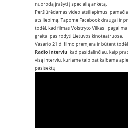
nuorodą įrašyti į specialią anketą.
Peržiūrėdamas video atsiliepimus, pamačia
atsiliepimą. Tapome Facebook draugai ir pra
todėl, kad filmas Volstryto Vilkas , pagal ma
greitai pasirodyti Lietuvos kinoteatruose.
Vasario 21 d. filmo premjera ir būtent todė
Radio interviu
, kad pasidalinčiau, kaip pra
visą interviu, kuriame taip pat kalbama api
pasisektų