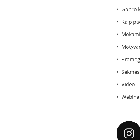
Gopro 
Kaip pa
Mokami
Motyvac
Pramog
Sėkmės 
Video
Webina