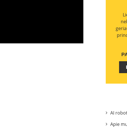
L
ne
geria
prin
P
AI robo
Apie m