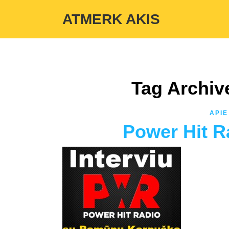
Warning
: Undefined variable $custom_color_option in
/home/atmerka
ATMERK AKIS
Tag Archiv
APIE
Power Hit Ra