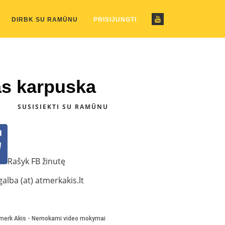
ustom_pattern.php
on line
2
DIRBK SU RAMŪNU
PRISIJUNGTI
as karpuska
SUSISIEKTI SU RAMŪNU
Rašyk FB žinutę
alba (at) atmerkakis.lt