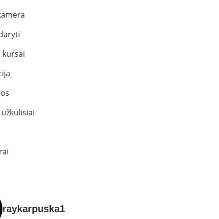
kamera
daryti
 kursai
ija
os
užkulisiai
rai
raykarpuska1