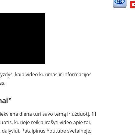
yzdys, kaip video kūrimas ir informacijos
es.
nai”
kiekviena diena turi savo temą ir užduotį.
11
is, kurioje reikia įrašyti video apie tai,
dalyviui. Patalpinus Youtube svetainėje,