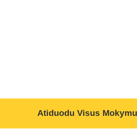
Atiduodu Visus Mokym