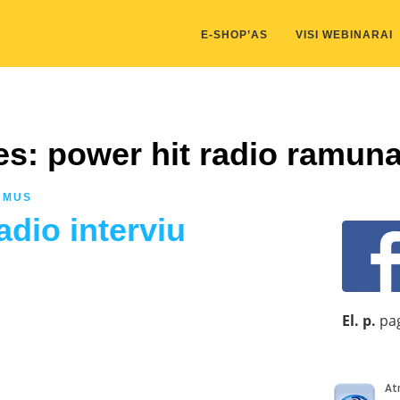
kis/public_html/wp-content/themes/marketing-expert/lib/color_c
E-SHOP’AS
VISI WEBINARAI
es: power hit radio ramun
 MUS
dio interviu
El. p.
pag