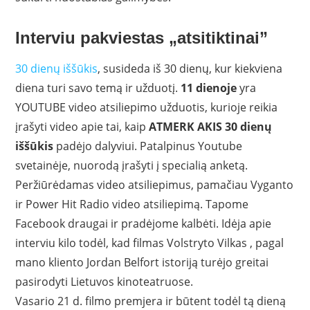
Interviu pakviestas „atsitiktinai”
30 dienų iššūkis
, susideda iš 30 dienų, kur kiekviena
diena turi savo temą ir užduotį.
11 dienoje
yra
YOUTUBE video atsiliepimo užduotis, kurioje reikia
įrašyti video apie tai, kaip
ATMERK AKIS 30 dienų
iššūkis
padėjo dalyviui. Patalpinus Youtube
svetainėje, nuorodą įrašyti į specialią anketą.
Peržiūrėdamas video atsiliepimus, pamačiau Vyganto
ir Power Hit Radio video atsiliepimą. Tapome
Facebook draugai ir pradėjome kalbėti. Idėja apie
interviu kilo todėl, kad filmas Volstryto Vilkas , pagal
mano kliento Jordan Belfort istoriją turėjo greitai
pasirodyti Lietuvos kinoteatruose.
Vasario 21 d. filmo premjera ir būtent todėl tą dieną