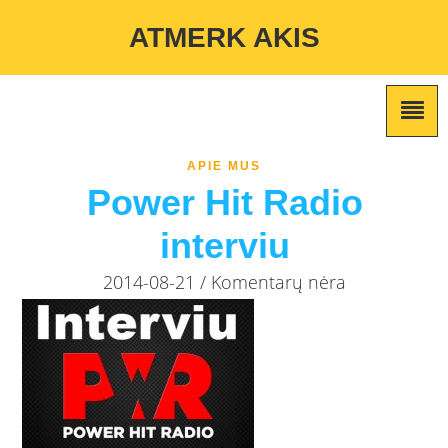
Warning
: Undefined variable $custom_color_option in
ATMERK AKIS
/home/atmerkakis/public_html/wp-content/themes/marketing-
expert/lib/color_custom_pattern.php
on line
2
APIE MUS
Power Hit Radio
interviu
2014-08-21 / Komentarų nėra