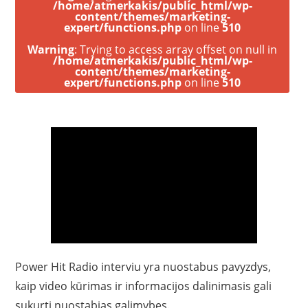
/home/atmerkakis/public_html/wp-
content/themes/marketing-
expert/functions.php
on line
510
Warning
: Trying to access array offset on null in
/home/atmerkakis/public_html/wp-
content/themes/marketing-
expert/functions.php
on line
510
Power Hit Radio interviu yra nuostabus pavyzdys,
kaip video kūrimas ir informacijos dalinimasis gali
sukurti nuostabias galimybes.