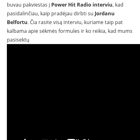
buvau pakviestas į
Power Hit Radio interviu
, kad
pasidalinčiau, kaip pradėjau dirbti su
Jordanu
Belfortu
. Čia rasite visą interviu, kuriame taip pat
kalbama apie sėkmės formules ir ko reikia, kad mums
pasisektų