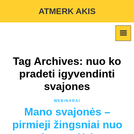
Warning
: Undefined variable $custom_color_option in
ATMERK AKIS
/home/atmerkakis/public_html/wp-content/themes/marketing-
expert/lib/color_custom_pattern.php
on line
2
Tag Archives: nuo ko
pradeti igyvendinti
svajones
WEBINARAI
Mano svajonės –
pirmieji žingsniai nuo