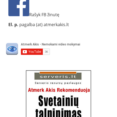
Rašyk FB žinutę
El. p.
pagalba (at) atmerkakis.lt