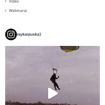
Video
Webinarai
raykarpuska1