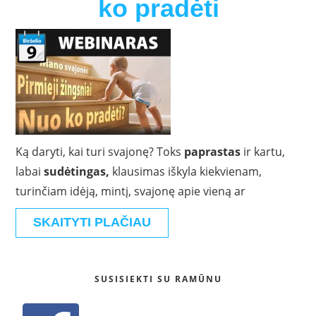
ko pradėti
Ką daryti, kai turi svajonę? Toks
paprastas
ir kartu,
labai
sudėtingas,
klausimas iškyla kiekvienam,
turinčiam idėją, mintį, svajonę apie vieną ar
SKAITYTI PLAČIAU
SUSISIEKTI SU RAMŪNU