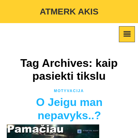
Warning
: Undefined variable $custom_color_option in
ATMERK AKIS
/home/atmerkakis/public_html/wp-content/themes/marketing-
expert/lib/color_custom_pattern.php
on line
2
Tag Archives: kaip
pasiekti tikslu
MOTYVACIJA
O Jeigu man
nepavyks..?