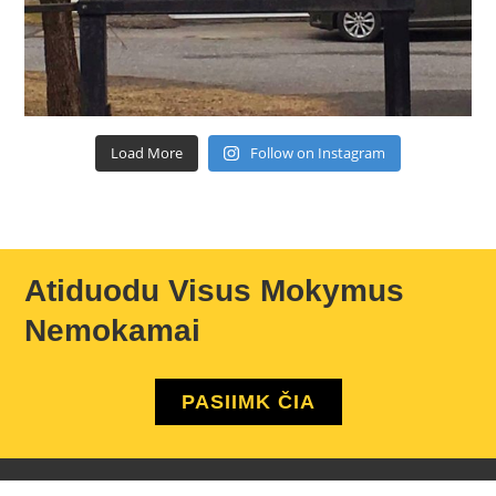
Load More
Follow on Instagram
Atiduodu Visus Mokymus
Nemokamai
PASIIMK ČIA