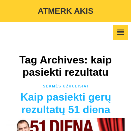
Warning
: Undefined variable $custom_color_option in
ATMERK AKIS
/home/atmerkakis/public_html/wp-content/themes/marketing-
expert/lib/color_custom_pattern.php
on line
2
Tag Archives: kaip
pasiekti rezultatu
SĖKMĖS UŽKULISIAI
Kaip pasiekti gerų
rezultatų 51 diena