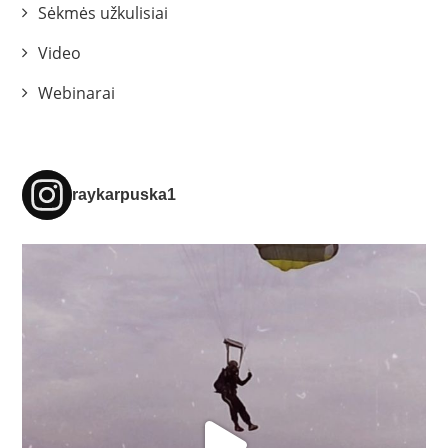
Sėkmės užkulisiai
Video
Webinarai
raykarpuska1