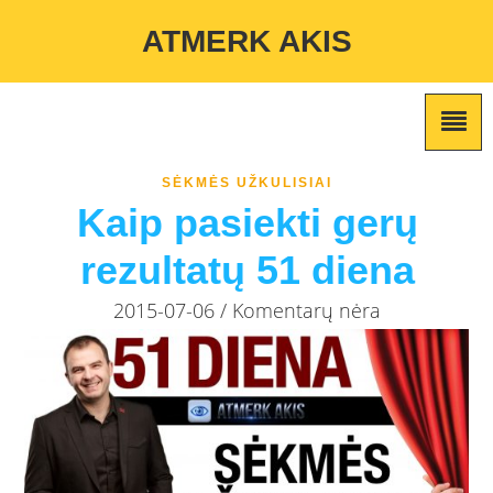
Warning
: Undefined variable $custom_color_option in
ATMERK AKIS
/home/atmerkakis/public_html/wp-content/themes/marketing-
expert/lib/color_custom_pattern.php
on line
2
SĖKMĖS UŽKULISIAI
Kaip pasiekti gerų
rezultatų 51 diena
2015-07-06 / Komentarų nėra