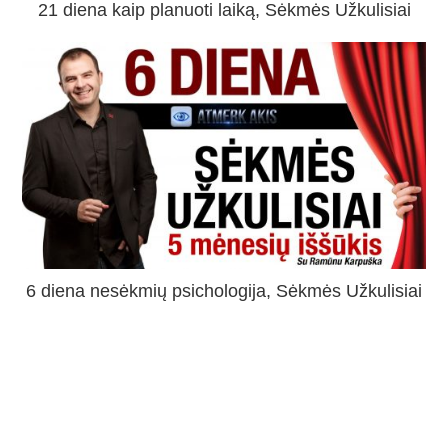
21 diena kaip planuoti laiką, Sėkmės Užkulisiai
6 diena nesėkmių psichologija, Sėkmės Užkulisiai