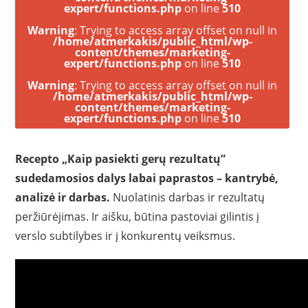
expert/functions.php
on line
510
Warning
: Trying to access array offset on null in
/home/atmerkakis/public_html/wp-
content/themes/marketing-
expert/functions.php
on line
510
Warning
: Trying to access array offset on null in
/home/atmerkakis/public_html/wp-
content/themes/marketing-
expert/functions.php
on line
510
Recepto „Kaip pasiekti gerų rezultatų”
sudedamosios dalys labai paprastos – kantrybė,
analizė ir darbas.
Nuolatinis darbas ir rezultatų
peržiūrėjimas. Ir aišku, būtina pastoviai gilintis į
verslo subtilybes ir į konkurentų veiksmus.