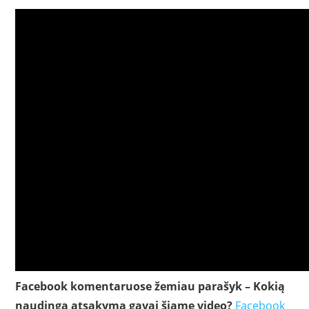
Facebook komentaruose žemiau parašyk – Kokią
naudingą atsakymą gavai šiame video?
Facebook