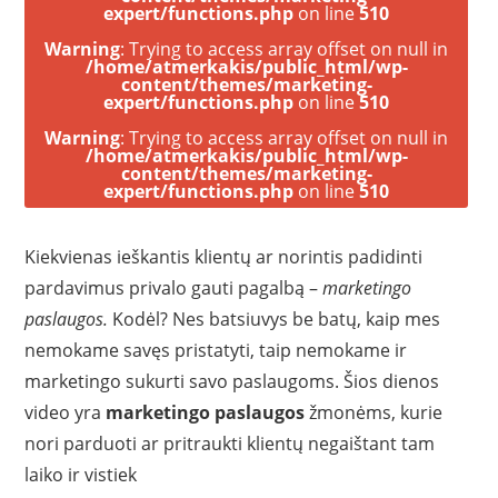
expert/functions.php
on line
510
Warning
: Trying to access array offset on null in
/home/atmerkakis/public_html/wp-
content/themes/marketing-
expert/functions.php
on line
510
Warning
: Trying to access array offset on null in
/home/atmerkakis/public_html/wp-
content/themes/marketing-
expert/functions.php
on line
510
Kiekvienas ieškantis klientų ar norintis padidinti
pardavimus privalo gauti pagalbą –
marketingo
paslaugos.
Kodėl? Nes
batsiuvys be batų, kaip mes
nemokame savęs pristatyti, taip nemokame ir
marketingo sukurti savo paslaugoms. Šios dienos
video yra
marketingo paslaugos
žmonėms, kurie
nori parduoti ar pritraukti klientų negaištant tam
laiko ir vistiek