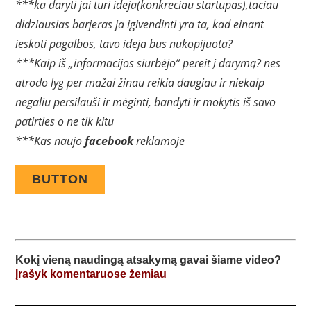
***ka daryti jai turi ideja(konkreciau startupas),taciau
didziausias barjeras ja igivendinti yra ta, kad einant
ieskoti pagalbos, tavo ideja bus nukopijuota?
***Kaip iš „informacijos siurbėjo” pereit į darymą? nes
atrodo lyg per mažai žinau reikia daugiau ir niekaip
negaliu persilauši ir mėginti, bandyti ir mokytis iš savo
patirties o ne tik kitu
***Kas naujo
facebook
reklamoje
BUTTON
Kokį vieną naudingą atsakymą gavai šiame video
?
Įrašyk komentaruose žemiau