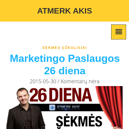
Warning
: Undefined variable $custom_color_option in
ATMERK AKIS
/home/atmerkakis/public_html/wp-content/themes/marketing-
expert/lib/color_custom_pattern.php
on line
2
SĖKMĖS UŽKULISIAI
Marketingo Paslaugos
26 diena
2015-05-30 / Komentarų nėra