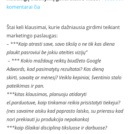
komentarai čia
Štai keli klausimai, kurie dažniausia girdimi teikiant
marketingo paslaugas:
– ***Kaip atrasti save, savo tikslą o ne tik kas diena
plaukt pasroviui be jokiu ateities vizijų”
–
*** Kokio maždaug reiktų biudžeto Google
Adwords, kad pasimatytų rezultatai? Kas dieną
skirti, savaitę ar mėnesį? Veikla kepiniai, šventinio stalo
pateikimas ir pan.
***kitas klausimas, planuoju atidaryti
el.parduotuve, kaip tinkamai reikia prisistatyti tiekejui?
(nes savaime aisku kad paprasto laisko, su prierasu kad
nori prekiauti ju produkcija nepakanka)
***kaip išlaikai discipliną tiksluose ir darbuose?