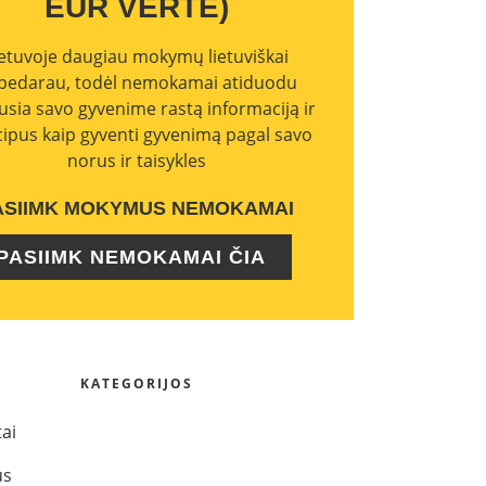
EUR VERTĖ)
ietuvoje daugiau mokymų lietuviškai
bedarau, todėl nemokamai atiduodu
usia savo gyvenime rastą informaciją ir
cipus kaip gyventi gyvenimą pagal savo
norus ir taisykles
ASIIMK MOKYMUS NEMOKAMAI
PASIIMK NEMOKAMAI ČIA
KATEGORIJOS
tai
us