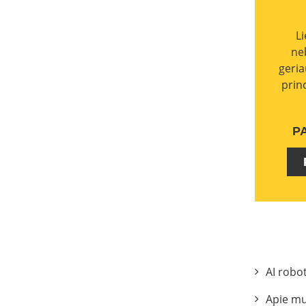
L
ne
geria
prin
P
AI robo
Apie m