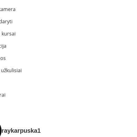
kamera
daryti
 kursai
ija
os
užkulisiai
rai
raykarpuska1