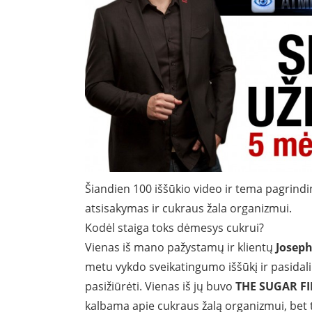
Šiandien 100 iššūkio video ir tema pagrindi
atsisakymas ir cukraus žala organizmui.
Kodėl staiga toks dėmesys cukrui?
Vienas iš mano pažystamų ir klientų
Josep
metu vykdo sveikatingumo iššūkį ir pasidal
pasižiūrėti. Vienas iš jų buvo
THE SUGAR FIL
kalbama apie cukraus žalą organizmui, bet ta