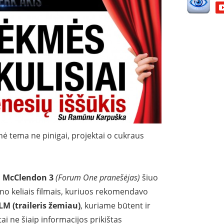
nė tema ne pinigai, projektai o cukraus
h McClendon 3
(Forum One pranešėjas)
šiuo
ino keliais filmais, kuriuos rekomendavo
M (traileris žemiau)
, kuriame būtent ir
i ne šiaip informacijos prikištas