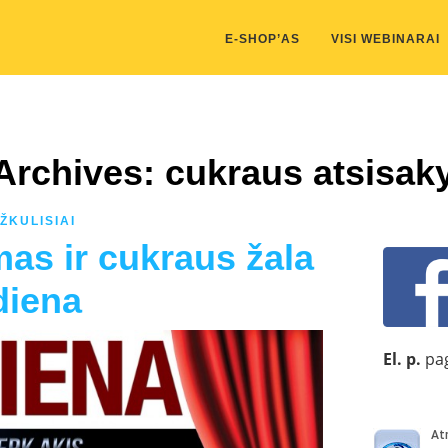
kis/public_html/wp-content/themes/marketing-expert/lib/color_c
E-SHOP’AS
VISI WEBINARAI
Archives: cukraus atsisa
ŽKULISIAI
as ir cukraus žala
diena
El. p.
pag