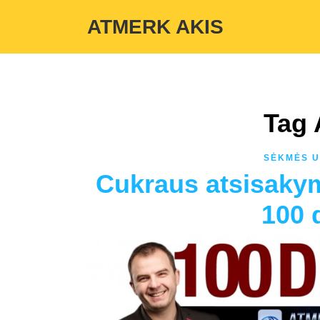
Warning
: Undefined variable $custom_color_option in
/home/atmerka
ATMERK AKIS
Tag 
SĖKMĖS U
Cukraus atsisakym
100 