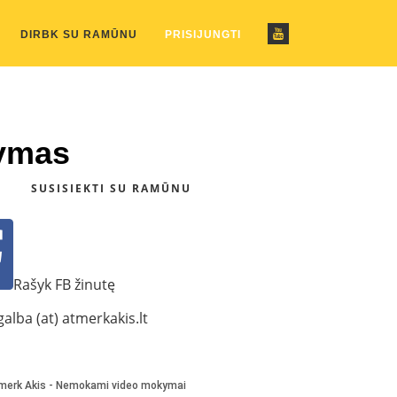
ustom_pattern.php
on line
2
DIRBK SU RAMŪNU
PRISIJUNGTI
kymas
SUSISIEKTI SU RAMŪNU
Rašyk FB žinutę
alba (at) atmerkakis.lt