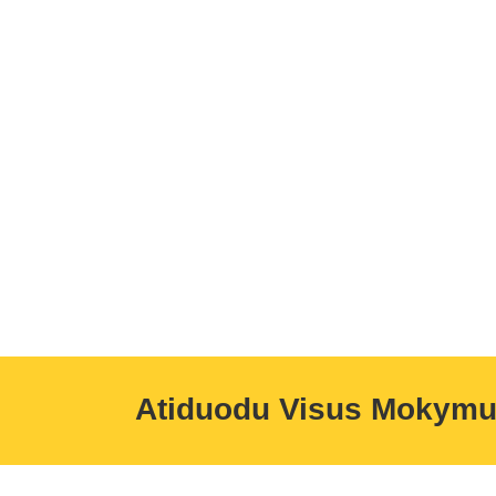
Atiduodu Visus Mokym