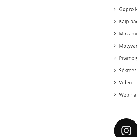
Gopro 
Kaip pa
Mokami
Motyvac
Pramog
Sėkmės 
Video
Webina