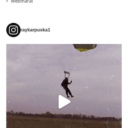
Webinarai
raykarpuska1