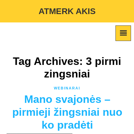
Warning
: Undefined variable $custom_color_option in
ATMERK AKIS
/home/atmerkakis/public_html/wp-content/themes/marketing-
expert/lib/color_custom_pattern.php
on line
2
Tag Archives: 3 pirmi
zingsniai
WEBINARAI
Mano svajonės –
pirmieji žingsniai nuo
ko pradėti