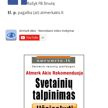
Rašyk FB žinutę
El. p.
pagalba (at) atmerkakis.lt