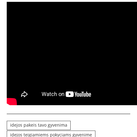
idejos pakeis tavo gyvenima
idejos teigiamiems pokyciams gyvenime