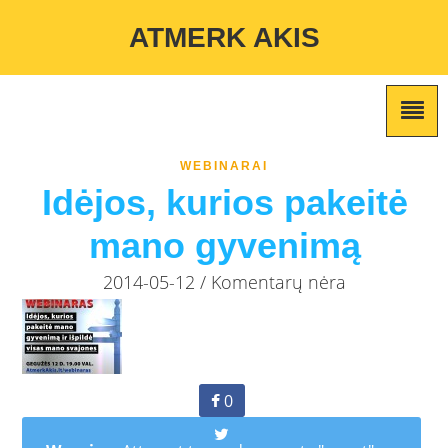
Warning
: Undefined variable $custom_color_option in
ATMERK AKIS
/home/atmerkakis/public_html/wp-content/themes/marketing-
expert/lib/color_custom_pattern.php
on line
2
WEBINARAI
Idėjos, kurios pakeitė
mano gyvenimą
2014-05-12 / Komentarų nėra
0