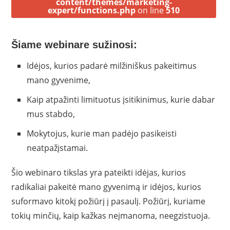
content/themes/marketing-
expert/functions.php
on line
510
Šiame webinare sužinosi:
Idėjos, kurios padarė milžiniškus pakeitimus
mano gyvenime,
Kaip atpažinti limituotus įsitikinimus, kurie dabar
mus stabdo,
Mokytojus, kurie man padėjo pasikeisti
neatpažįstamai.
Šio webinaro tikslas yra pateikti idėjas, kurios
radikaliai pakeitė mano gyvenimą ir idėjos, kurios
suformavo kitokį požiūrį į pasaulį. Požiūrį, kuriame
tokių minčių, kaip kažkas neįmanoma, neegzistuoja.