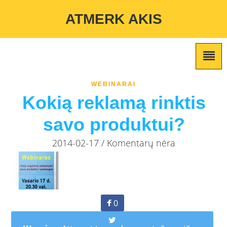
Warning
: Undefined variable $custom_color_option in
ATMERK AKIS
/home/atmerkakis/public_html/wp-content/themes/marketing-
expert/lib/color_custom_pattern.php
on line
2
WEBINARAI
Kokią reklamą rinktis
savo produktui?
2014-02-17 / Komentarų nėra
0