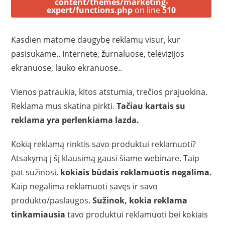
content/themes/marketing-
expert/functions.php
on line
510
Kasdien matome daugybę reklamų visur, kur
pasisukame.. Internete, žurnaluose, televizijos
ekranuose, lauko ekranuose..
Vienos patraukia, kitos atstumia, trečios prajuokina.
Reklama mus skatina pirkti.
Tačiau kartais su
reklama yra perlenkiama lazda.
Kokią reklamą rinktis savo produktui reklamuoti?
Atsakymą į šį klausimą gausi šiame webinare. Taip
pat sužinosi,
kokiais būdais reklamuotis negalima.
Kaip negalima reklamuoti savęs ir savo
produkto/paslaugos.
Sužinok, kokia reklama
tinkamiausia
tavo produktui reklamuoti bei kokiais