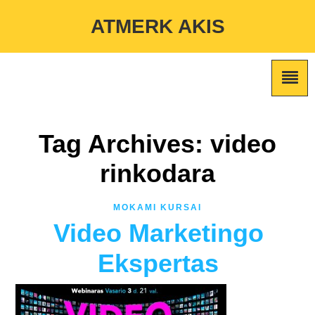
Warning
: Undefined variable $custom_color_option in
ATMERK AKIS
/home/atmerkakis/public_html/wp-content/themes/marketing-
expert/lib/color_custom_pattern.php
on line
2
Tag Archives: video
rinkodara
MOKAMI KURSAI
Video Marketingo
Ekspertas