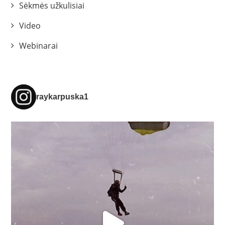
Sėkmės užkulisiai
Video
Webinarai
raykarpuska1