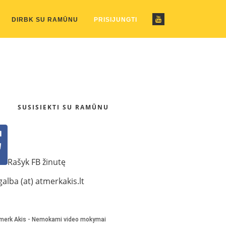
ustom_pattern.php
on line
2
DIRBK SU RAMŪNU
PRISIJUNGTI
SUSISIEKTI SU RAMŪNU
Rašyk FB žinutę
alba (at) atmerkakis.lt