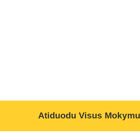
Atiduodu Visus Mokym