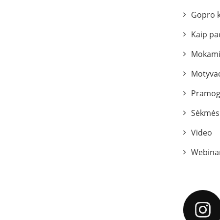
Gopro 
Kaip pa
Mokami
Motyvac
Pramog
Sėkmės 
Video
Webina