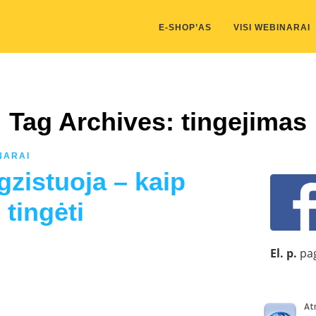
kis/public_html/wp-content/themes/marketing-expert/lib/color_c
E-SHOP’AS
VISI WEBINARAI
Tag Archives: tingejimas
NARAI
zistuoja – kaip
 tingėti
El. p.
pag