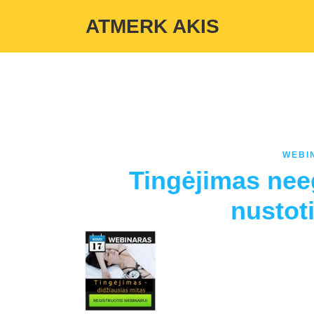
Warning
: Undefined variable $custom_color_option in
/home/atmerka
ATMERK AKIS
WEBI
Tingėjimas neeg
nustoti