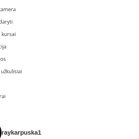
kamera
daryti
 kursai
ija
os
užkulisiai
rai
raykarpuska1