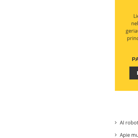
L
ne
geria
prin
P
AI robo
Apie m