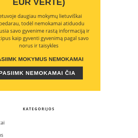
EUR VERTĖ)
ietuvoje daugiau mokymų lietuviškai
bedarau, todėl nemokamai atiduodu
usia savo gyvenime rastą informaciją ir
cipus kaip gyventi gyvenimą pagal savo
norus ir taisykles
ASIIMK MOKYMUS NEMOKAMAI
PASIIMK NEMOKAMAI ČIA
KATEGORIJOS
tai
us