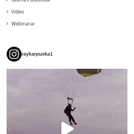
Video
Webinarai
raykarpuska1