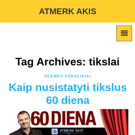
Warning
: Undefined variable $custom_color_option in
ATMERK AKIS
/home/atmerkakis/public_html/wp-content/themes/marketing-
expert/lib/color_custom_pattern.php
on line
2
Tag Archives: tikslai
SĖKMĖS UŽKULISIAI
Kaip nusistatyti tikslus
60 diena