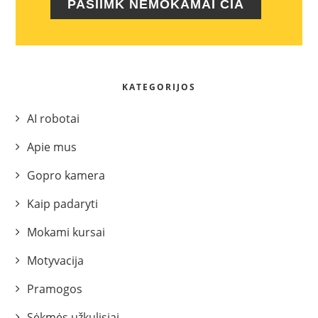
PASIIMK NEMOKAMAI ČIA
KATEGORIJOS
AI robotai
Apie mus
Gopro kamera
Kaip padaryti
Mokami kursai
Motyvacija
Pramogos
Sėkmės užkulisiai