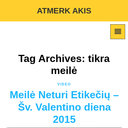
Warning
: Undefined variable $custom_color_option in
ATMERK AKIS
/home/atmerkakis/public_html/wp-content/themes/marketing-
expert/lib/color_custom_pattern.php
on line
2
Tag Archives: tikra
meilė
VIDEO
Meilė Neturi Etikečių –
Šv. Valentino diena
2015