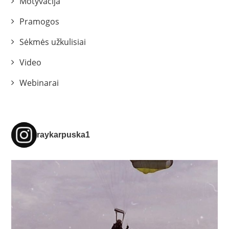
Motyvacija
Pramogos
Sėkmės užkulisiai
Video
Webinarai
raykarpuska1