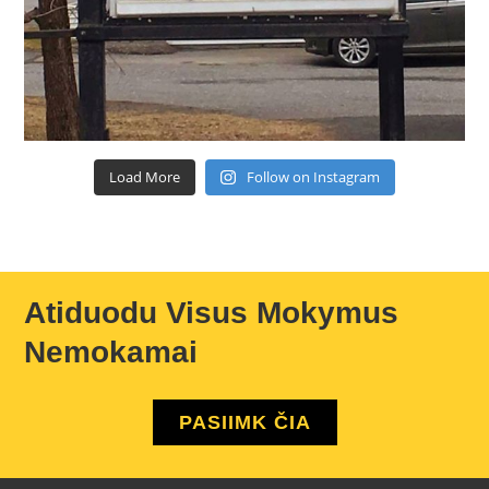
Load More
Follow on Instagram
Atiduodu Visus Mokymus
Nemokamai
PASIIMK ČIA