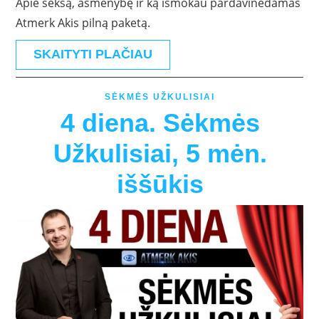
Apie seksą, asmenybę ir ką išmokau pardavinėdamas
Atmerk Akis pilną paketą.
SKAITYTI PLAČIAU
SĖKMĖS UŽKULISIAI
4 diena. Sėkmės
Užkulisiai, 5 mėn.
iššūkis