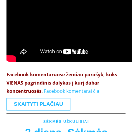
Facebook komentaruose žemiau parašyk, koks
VIENAS pagrindinis dalykas į kurį dabar
koncentruosės
.
Facebook komentarai čia
SKAITYTI PLAČIAU
SĖKMĖS UŽKULISIAI