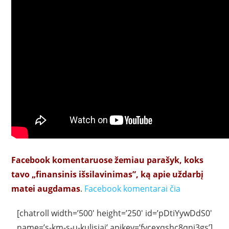
Facebook komentaruose žemiau parašyk, koks
tavo „finansinis išsilavinimas”, ką apie uždarbį
matei augdamas
.
Facebook komentarai čia
[chatroll width=’500′ height=’250′ id=’pDtiYywDdS0′
name=’s-km-s-u-kulisiai’ apikey=’fvcexqshc8qni3gs’]