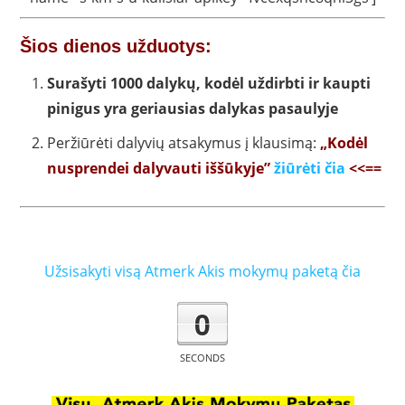
Šios dienos užduotys:
Surašyti 1000 dalykų, kodėl uždirbti ir kaupti
pinigus yra geriausias dalykas pasaulyje
Peržiūrėti dalyvių atsakymus į klausimą:
„Kodėl
nusprendei dalyvauti iššūkyje”
žiūrėti čia
<<==
Užsisakyti visą Atmerk Akis mokymų paketą čia
0
SECONDS