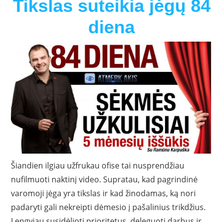
Tikslas suteikia jėgų 84
diena
Šiandien ilgiau užfrukau ofise tai nusprendžiau
nufilmuoti naktinį video. Supratau, kad pagrindinė
varomoji jėga yra tikslas ir kad žinodamas, ką nori
padaryti gali nekreipti dėmesio į pašalinius trikdžius.
Lengviau susidėlioti prioritetus, deleguoti darbus ir