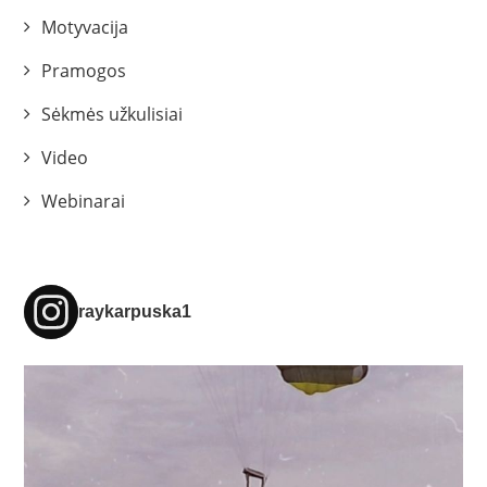
Motyvacija
Pramogos
Sėkmės užkulisiai
Video
Webinarai
raykarpuska1