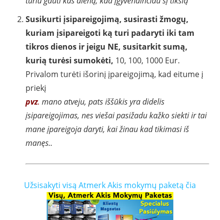
turiu gauti kas dieną, kad įgyvendinčiau šį tikslą
Susikurti įsipareigojimą, susirasti žmogų,
kuriam įsipareigoti ką turi padaryti iki tam
tikros dienos ir jeigu NE, susitarkit sumą,
kurią turėsi sumokėti,
10, 100, 1000 Eur.
Privalom turėti išorinį įpareigojimą, kad eitume į
priekį
pvz
.
mano atveju, pats iššūkis yra didelis
įsipareigojimas, nes viešai pasižadu kažko siekti ir tai
mane įpareigoja daryti, kai žinau kad tikimasi iš
manęs..
Užsisakyti visą Atmerk Akis mokymų paketą čia