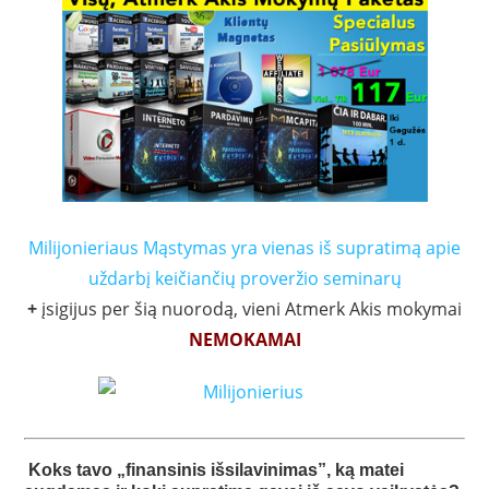
Milijonieriaus Mąstymas yra vienas iš supratimą apie
uždarbį keičiančių proveržio seminarų
+
įsigijus per šią nuorodą, vieni Atmerk Akis mokymai
NEMOKAMAI
Koks tavo „finansinis išsilavinimas”, ką matei