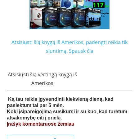
Atsisiųsti šią knygą iš Amerikos, padengti reikia tik
siuntimą. Spausk čia
Atsisiųsti šią vertingą knygą iš
Amerikos
Ką tau reikia įgyvendinti kiekvieną dieną, kad
pasiektum tai per 5 mėn.
Kokį įsipareigojimą susikursi ir su kuo, kad turėtum
atsakomybę eiti į priekį.
Įrašyk komentaruose žemiau