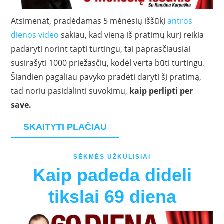
Atsimenat, pradėdamas 5 mėnėsių iššūkį
antros
dienos video
sakiau, kad vieną iš pratimų kurį reikia
padaryti norint tapti turtingu, tai paprasčiausiai
susirašyti 1000 priežasčių, kodėl verta būti turtingu.
Šiandien pagaliau pavyko pradėti daryti šį pratimą,
tad noriu pasidalinti suvokimu,
kaip perlipti per
save.
SKAITYTI PLAČIAU
SĖKMĖS UŽKULISIAI
Kaip padeda dideli
tikslai 69 diena