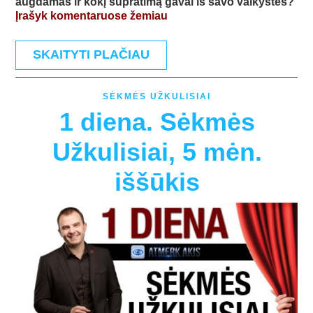
augdamas ir kokį supratimą gavai iš savo vaikystės?
Įrašyk komentaruose žemiau
SKAITYTI PLAČIAU
SĖKMĖS UŽKULISIAI
1 diena. Sėkmės
Užkulisiai, 5 mėn.
iššūkis