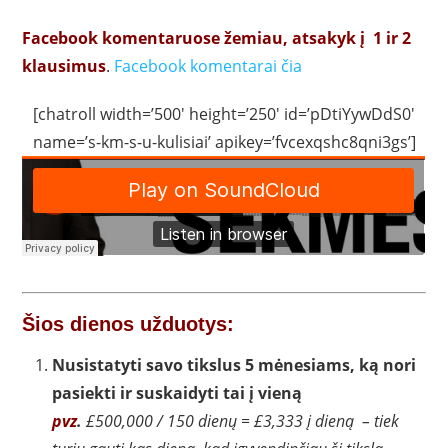
Facebook komentaruose žemiau, atsakyk į 1 ir 2
klausimus
.
Facebook komentarai čia
[chatroll width=’500′ height=’250′ id=’pDtiYywDdS0′
name=’s-km-s-u-kulisiai’ apikey=’fvcexqshc8qni3gs’]
Šios dienos užduotys:
Nusistatyti savo tikslus 5 mėnesiams, ką nori
pasiekti ir suskaidyti tai į vieną
pvz
.
£500,000 / 150 dienų = £3,333 į dieną – tiek