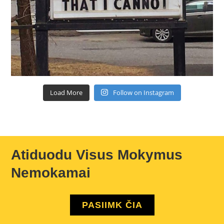
Load More
Follow on Instagram
Atiduodu Visus Mokymus
Nemokamai
PASIIMK ČIA