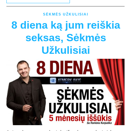
SĖKMĖS UŽKULISIAI
8 diena ką jum reiškia
seksas, Sėkmės
Užkulisiai