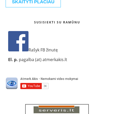
SKAITYTI PLAČIAU
SUSISIEKTI SU RAMŪNU
Rašyk FB žinutę
El. p.
pagalba (at) atmerkakis.lt