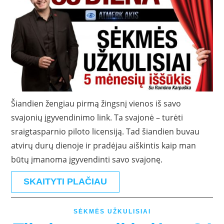
Šiandien žengiau pirmą žingsnį vienos iš savo
svajonių įgyvendinimo link. Ta svajonė – turėti
sraigtasparnio piloto licensiją. Tad šiandien buvau
atvirų durų dienoje ir pradėjau aiškintis kaip man
būtų įmanoma įgyvendinti savo svajonę.
SKAITYTI PLAČIAU
SĖKMĖS UŽKULISIAI