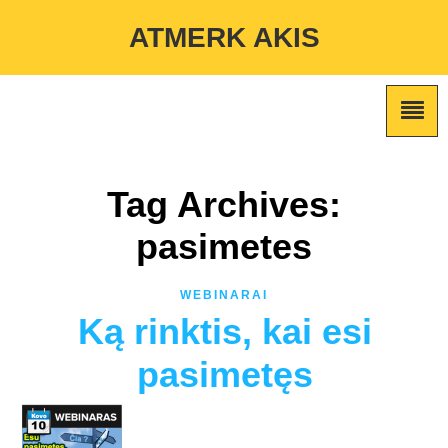
Warning
: Undefined variable $custom_color_option in
ATMERK AKIS
/home/atmerkakis/public_html/wp-content/themes/marketing-
expert/lib/color_custom_pattern.php
on line
2
Tag Archives:
pasimetes
WEBINARAI
Ką rinktis, kai esi
pasimetęs