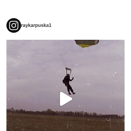
raykarpuska1