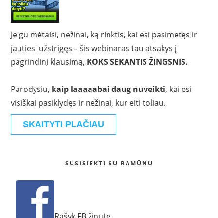
Jeigu mėtaisi, nežinai, ką rinktis, kai esi pasimetęs ir
jautiesi užstrigęs – šis webinaras tau atsakys į
pagrindinį klausimą,
KOKS SEKANTIS ŽINGSNIS.
Parodysiu,
kaip laaaaabai daug nuveikti
, kai esi
visiškai pasiklydęs ir nežinai, kur eiti toliau.
SKAITYTI PLAČIAU
SUSISIEKTI SU RAMŪNU
Rašyk FB žinutę