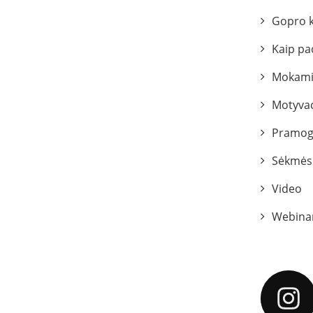
Gopro 
Kaip pa
Mokami
Motyvac
Pramog
Sėkmės 
Video
Webina