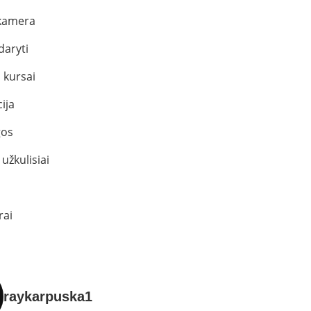
kamera
daryti
 kursai
ija
os
užkulisiai
rai
raykarpuska1