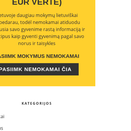
EUR VERTĖ)
ietuvoje daugiau mokymų lietuviškai
bedarau, todėl nemokamai atiduodu
usia savo gyvenime rastą informaciją ir
cipus kaip gyventi gyvenimą pagal savo
norus ir taisykles
ASIIMK MOKYMUS NEMOKAMAI
PASIIMK NEMOKAMAI ČIA
KATEGORIJOS
tai
us