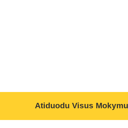
Atiduodu Visus Mokym