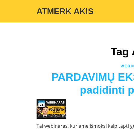
Warning
: Undefined variable $custom_color_option in
/home/atmerka
ATMERK AKIS
Tag 
WEBI
PARDAVIMŲ EKS
padidinti 
Tai webinaras, kuriame išmoksi kaip tapti g