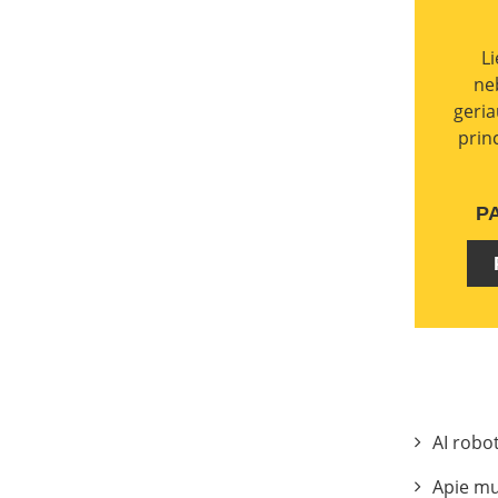
L
ne
geria
prin
P
AI robo
Apie m