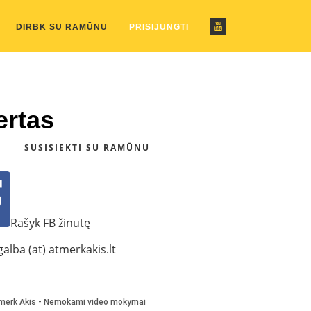
ustom_pattern.php
on line
2
DIRBK SU RAMŪNU
PRISIJUNGTI
ertas
SUSISIEKTI SU RAMŪNU
Rašyk FB žinutę
alba (at) atmerkakis.lt