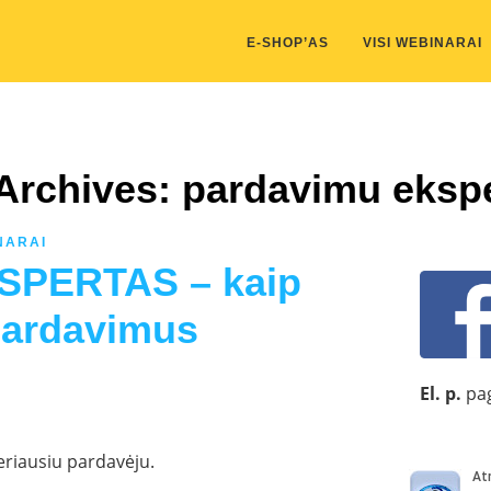
kis/public_html/wp-content/themes/marketing-expert/lib/color_c
E-SHOP’AS
VISI WEBINARAI
Archives: pardavimu eksp
NARAI
PERTAS – kaip
pardavimus
El. p.
pag
eriausiu pardavėju.