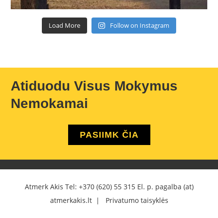
Load More
Follow on Instagram
Atiduodu Visus Mokymus
Nemokamai
PASIIMK ČIA
Atmerk Akis Tel:
+370 (620) 55 315
El. p. pagalba (at)
atmerkakis.lt |
Privatumo taisyklės