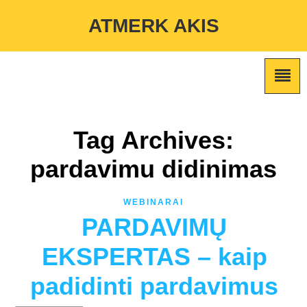
Warning
: Undefined variable $custom_color_option in
ATMERK AKIS
/home/atmerkakis/public_html/wp-content/themes/marketing-
expert/lib/color_custom_pattern.php
on line
2
Tag Archives:
pardavimu didinimas
WEBINARAI
PARDAVIMŲ
EKSPERTAS – kaip
padidinti pardavimus