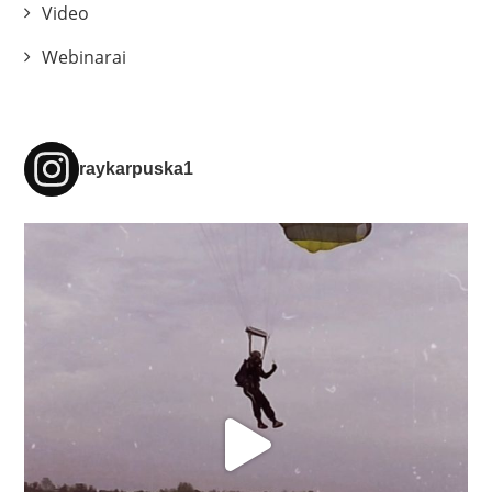
Video
Webinarai
raykarpuska1