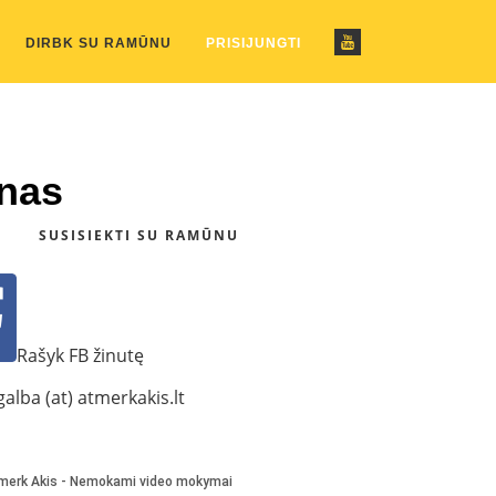
ustom_pattern.php
on line
2
DIRBK SU RAMŪNU
PRISIJUNGTI
anas
SUSISIEKTI SU RAMŪNU
Rašyk FB žinutę
alba (at) atmerkakis.lt