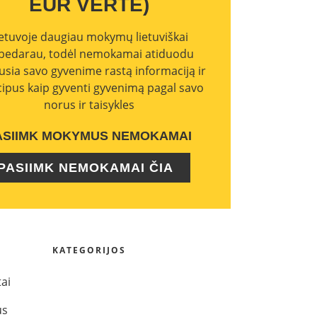
EUR VERTĖ)
ietuvoje daugiau mokymų lietuviškai
bedarau, todėl nemokamai atiduodu
usia savo gyvenime rastą informaciją ir
cipus kaip gyventi gyvenimą pagal savo
norus ir taisykles
ASIIMK MOKYMUS NEMOKAMAI
PASIIMK NEMOKAMAI ČIA
KATEGORIJOS
tai
us