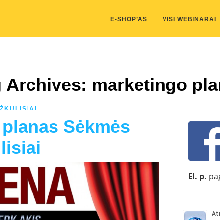
kis/public_html/wp-content/themes/marketing-expert/lib/color_c
E-SHOP’AS
VISI WEBINARAI
 Archives: marketingo pl
ŽKULISIAI
o planas Sėkmės
isiai
El. p.
pag