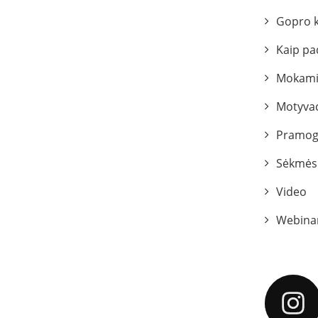
Gopro 
Kaip pa
Mokami
Motyvac
Pramog
Sėkmės 
Video
Webina