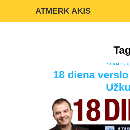
Warning
: Undefined variable $custom_color_option in
/home/atmerka
ATMERK AKIS
Tag
SĖKMĖS U
18 diena versl
Užkul