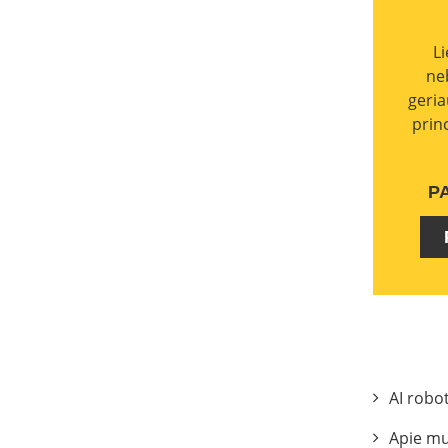
L
ne
geria
prin
P
AI robo
Apie m