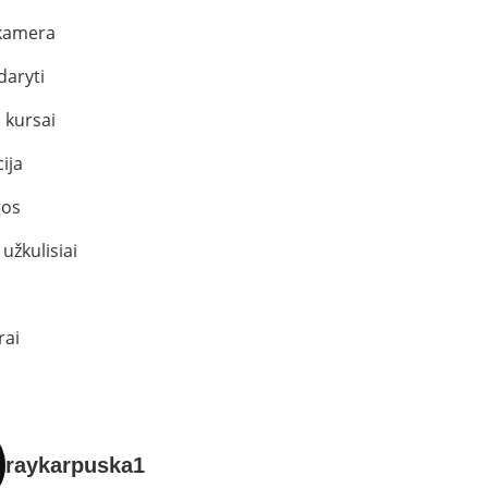
kamera
daryti
 kursai
ija
os
užkulisiai
rai
raykarpuska1