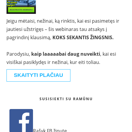
Jeigu mėtaisi, nežinai, ką rinktis, kai esi pasimetęs ir
jautiesi užstrigęs – šis webinaras tau atsakys į
pagrindinį klausimą,
KOKS SEKANTIS ŽINGSNIS.
Parodysiu,
kaip laaaaabai daug nuveikti
, kai esi
visiškai pasiklydęs ir nežinai, kur eiti toliau.
SKAITYTI PLAČIAU
SUSISIEKTI SU RAMŪNU
Rašyk FB žinutę