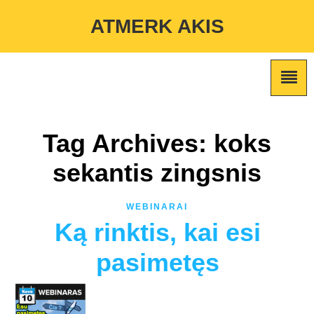
Warning
: Undefined variable $custom_color_option in
ATMERK AKIS
/home/atmerkakis/public_html/wp-content/themes/marketing-
expert/lib/color_custom_pattern.php
on line
2
Tag Archives: koks
sekantis zingsnis
WEBINARAI
Ką rinktis, kai esi
pasimetęs