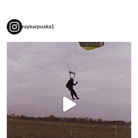
raykarpuska1