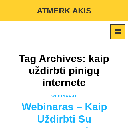
Warning
: Undefined variable $custom_color_option in
ATMERK AKIS
/home/atmerkakis/public_html/wp-content/themes/marketing-
expert/lib/color_custom_pattern.php
on line
2
Tag Archives: kaip
uždirbti pinigų
internete
WEBINARAI
Webinaras – Kaip
Uždirbti Su