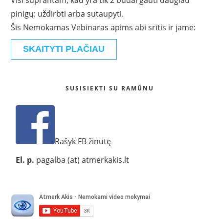
Visi suprantam, kad yra tik 2 būdai gauti daugiau
pinigų: uždirbti arba sutaupyti.
Šis Nemokamas Vebinaras apims abi sritis ir jame:
SKAITYTI PLAČIAU
SUSISIEKTI SU RAMŪNU
Rašyk FB žinutę
El. p.
pagalba (at) atmerkakis.lt