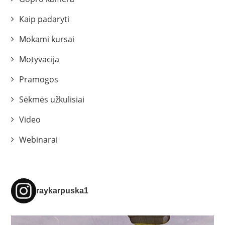
Kaip padaryti
Mokami kursai
Motyvacija
Pramogos
Sėkmės užkulisiai
Video
Webinarai
raykarpuska1