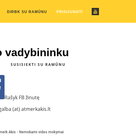
ustom_pattern.php
on line
2
DIRBK SU RAMŪNU
PRISIJUNGTI
o vadybininku
SUSISIEKTI SU RAMŪNU
Rašyk FB žinutę
alba (at) atmerkakis.lt