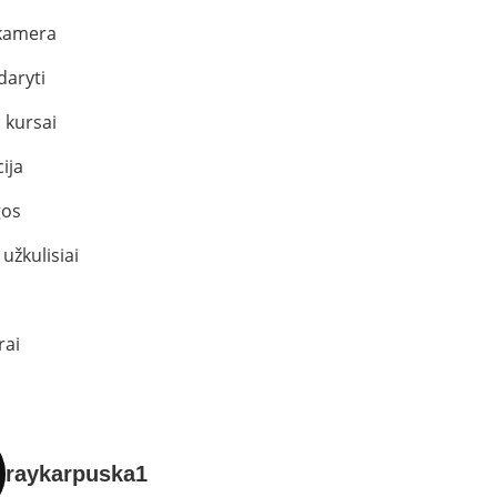
kamera
daryti
 kursai
ija
os
užkulisiai
rai
raykarpuska1