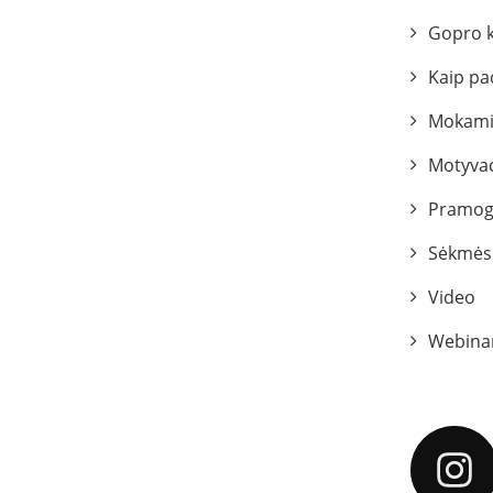
Gopro 
Kaip pa
Mokami
Motyvac
Pramog
Sėkmės 
Video
Webina