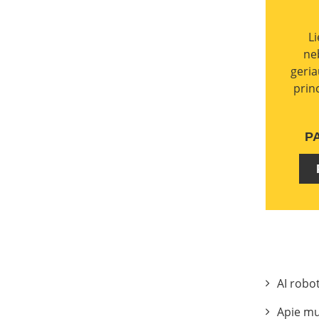
L
ne
geria
prin
P
AI robo
Apie m