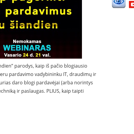
dien” parodys, kaip iš pačio blogiausio
 geru pardavimo vadybininku IT, draudimų ir
 kurias daro blogi pardavėjai (arba norintys
echniką ir paslaugas. PLIUS, kaip taipti