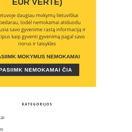
EUR VERTĖ)
ietuvoje daugiau mokymų lietuviškai
bedarau, todėl nemokamai atiduodu
usia savo gyvenime rastą informaciją ir
cipus kaip gyventi gyvenimą pagal savo
norus ir taisykles
ASIIMK MOKYMUS NEMOKAMAI
PASIIMK NEMOKAMAI ČIA
KATEGORIJOS
tai
us