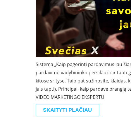
Sistema „Kaip pagerinti pardavimus jau šian
pardavimo vadybininko persilaužti ir tapti
kitose srityse. Taip pat sužinosite, klaidas,
jais tapti). Principai, kaip pardavė brangią t
VIDEO MARKETINGO EKSPERTU.
SKAITYTI PLAČIAU