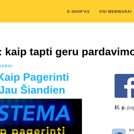
kis/public_html/wp-content/themes/marketing-expert/lib/color_c
E-SHOP’AS
VISI WEBINARAI
: kaip tapti geru pardavim
NARAI
aip Pagerinti
Jau Šiandien
El. p.
pag