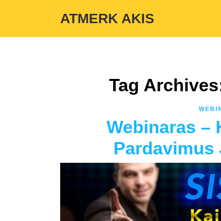
Warning
: Undefined variable $custom_color_option in
/home/atmerka
ATMERK AKIS
Tag Archives
WEBI
Webinaras – K
Pardavimus 