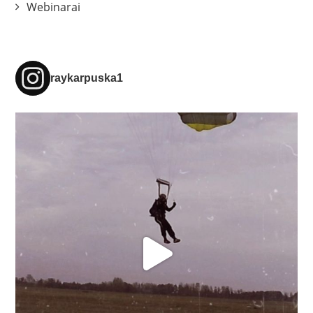
Webinarai
raykarpuska1