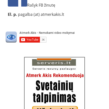
Rašyk FB žinutę
El. p.
pagalba (at) atmerkakis.lt