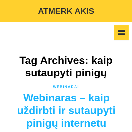
Warning
: Undefined variable $custom_color_option in
ATMERK AKIS
/home/atmerkakis/public_html/wp-content/themes/marketing-
expert/lib/color_custom_pattern.php
on line
2
Tag Archives: kaip
sutaupyti pinigų
WEBINARAI
Webinaras – kaip
uždirbti ir sutaupyti
pinigų internetu