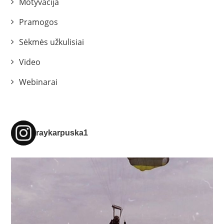
Motyvacija
Pramogos
Sėkmės užkulisiai
Video
Webinarai
raykarpuska1