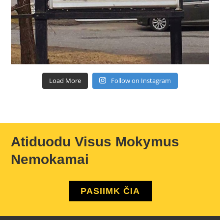
Load More
Follow on Instagram
Atiduodu Visus Mokymus
Nemokamai
PASIIMK ČIA