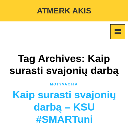
Warning
: Undefined variable $custom_color_option in
ATMERK AKIS
/home/atmerkakis/public_html/wp-content/themes/marketing-
expert/lib/color_custom_pattern.php
on line
2
Tag Archives: Kaip
surasti svajonių darbą
MOTYVACIJA
Kaip surasti svajonių
darbą – KSU
#SMARTuni