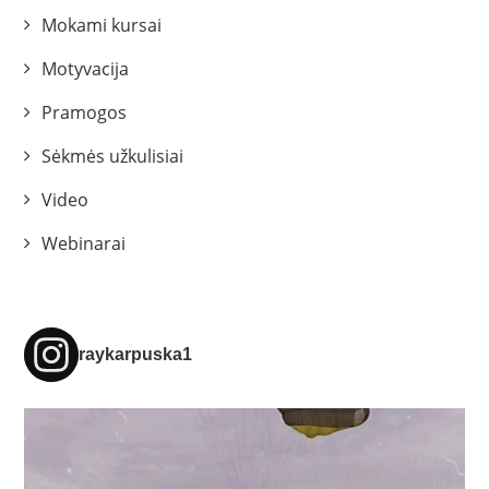
Mokami kursai
Motyvacija
Pramogos
Sėkmės užkulisiai
Video
Webinarai
raykarpuska1