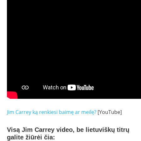
Jim Carrey ką renkiesi baimę ar meilę?
[YouTube]
Visą Jim Carrey video, be lietuviškų titrų
galite žiūrėi čia: