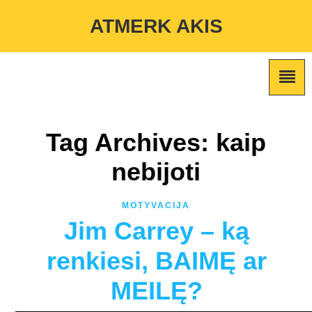
Warning
: Undefined variable $custom_color_option in
ATMERK AKIS
/home/atmerkakis/public_html/wp-content/themes/marketing-
expert/lib/color_custom_pattern.php
on line
2
Tag Archives: kaip
nebijoti
MOTYVACIJA
Jim Carrey – ką
renkiesi, BAIMĘ ar
MEILĘ?