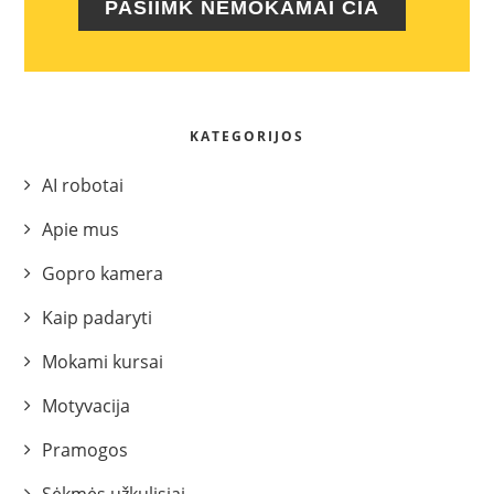
PASIIMK NEMOKAMAI ČIA
KATEGORIJOS
AI robotai
Apie mus
Gopro kamera
Kaip padaryti
Mokami kursai
Motyvacija
Pramogos
Sėkmės užkulisiai