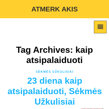
Warning
: Undefined variable $custom_color_option in
ATMERK AKIS
/home/atmerkakis/public_html/wp-content/themes/marketing-
expert/lib/color_custom_pattern.php
on line
2
Tag Archives: kaip
atsipalaiduoti
SĖKMĖS UŽKULISIAI
23 diena kaip
atsipalaiduoti, Sėkmės
Užkulisiai