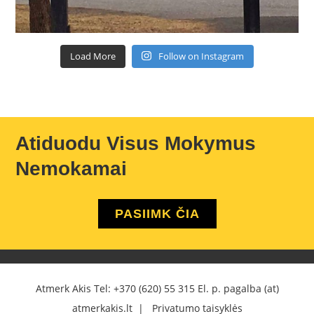
Load More
Follow on Instagram
Atiduodu Visus Mokymus
Nemokamai
PASIIMK ČIA
Atmerk Akis Tel:
+370 (620) 55 315
El. p. pagalba (at)
atmerkakis.lt |
Privatumo taisyklės