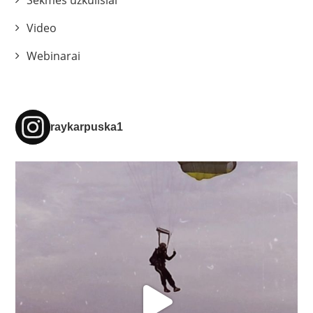
Video
Webinarai
raykarpuska1