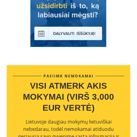
PASIIMK NEMOKAMAI
VISI ATMERK AKIS
MOKYMAI (VIRŠ 3,000
EUR VERTĖ)
Lietuvoje daugiau mokymų lietuviškai
nebedarau, todėl nemokamai atiduodu
geriausia savo gyvenime rastą informaciją ir