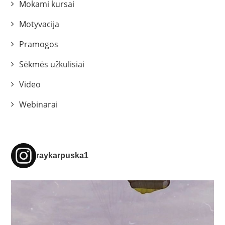
Mokami kursai
Motyvacija
Pramogos
Sėkmės užkulisiai
Video
Webinarai
raykarpuska1