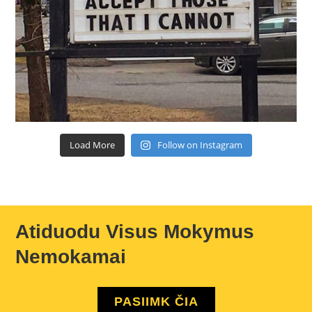
Load More
Follow on Instagram
Atiduodu Visus Mokymus
Nemokamai
PASIIMK ČIA