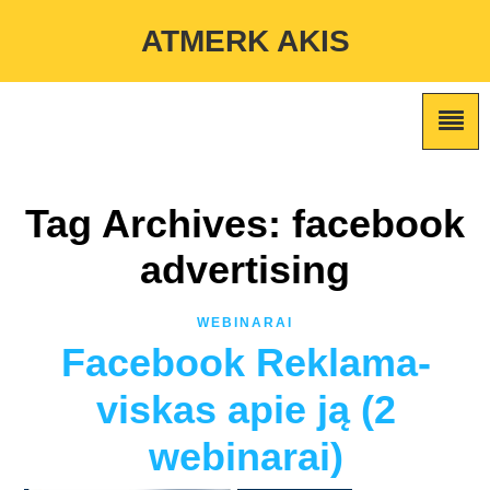
Warning
: Undefined variable $custom_color_option in
ATMERK AKIS
/home/atmerkakis/public_html/wp-content/themes/marketing-
expert/lib/color_custom_pattern.php
on line
2
Tag Archives: facebook
advertising
WEBINARAI
Facebook Reklama-
viskas apie ją (2
webinarai)