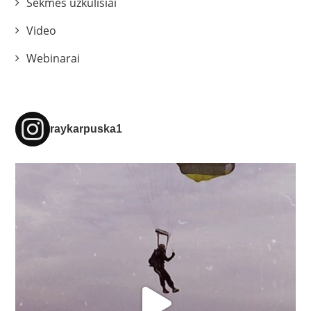
Sėkmės užkulisiai
Video
Webinarai
raykarpuska1