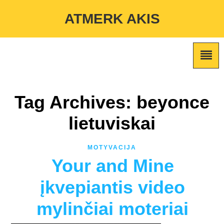
Warning
: Undefined variable $custom_color_option in
ATMERK AKIS
/home/atmerkakis/public_html/wp-content/themes/marketing-
expert/lib/color_custom_pattern.php
on line
2
Tag Archives: beyonce
lietuviskai
MOTYVACIJA
Your and Mine
įkvepiantis video
mylinčiai moteriai