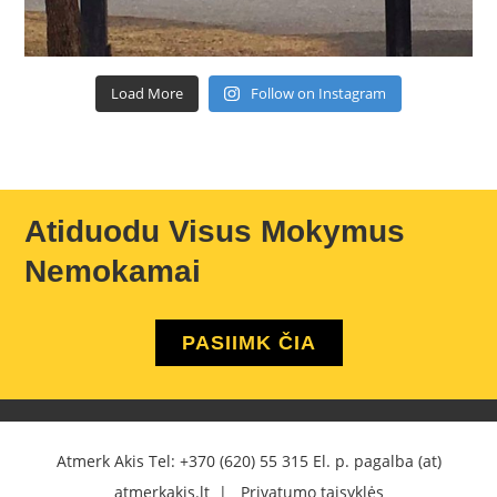
Load More
Follow on Instagram
Atiduodu Visus Mokymus
Nemokamai
PASIIMK ČIA
Atmerk Akis Tel:
+370 (620) 55 315
El. p. pagalba (at)
atmerkakis.lt |
Privatumo taisyklės