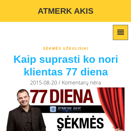
Warning
: Undefined variable $custom_color_option in
ATMERK AKIS
/home/atmerkakis/public_html/wp-content/themes/marketing-
expert/lib/color_custom_pattern.php
on line
2
SĖKMĖS UŽKULISIAI
Kaip suprasti ko nori
klientas 77 diena
2015-08-20 / Komentarų nėra