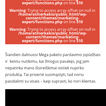
expert/functions.php
on line
510
Warning
: Trying to access array offset on null in
/home/atmerkakis/public_html/wp-
content/themes/marketing-
expert/functions.php
on line
510
Warning
: Trying to access array offset on null in
/home/atmerkakis/public_html/wp-
content/themes/marketing-
expert/functions.php
on line
510
Šiandien dalinuosi Mega paketo pardavimo įspūdžiais
ir keistu nutikimu, kai žmogus pasakęs, jog jam
nepatinka mano išsireiškimai vistiek nupirko
produktą. Tai privertė susimąstyti, tad noriu
pasidalinti su visais – kaip suprasti, ko nori klientas.