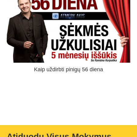
Kaip uždirbti pinigų 56 diena
Atiduodu Visus Mokymus