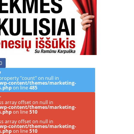
0
property "count" on null in
/wp-content/themes/marketing-
s.php
on line
485
ss array offset on null in
/wp-content/themes/marketing-
s.php
on line
510
ss array offset on null in
/wp-content/themes/marketing-
s.php
on line
510