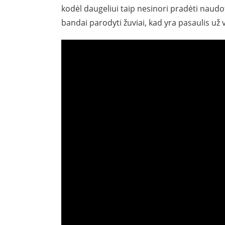
kodėl daugeliui taip nesinori pradėti naudo
bandai parodyti žuviai, kad yra pasaulis už