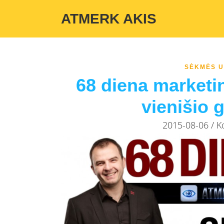
Warning
: Undefined variable $custom_color_option in
/home/atmerka
ATMERK AKIS
SĖKMĖS U
68 diena marketin
vienišio 
2015-08-06 / 