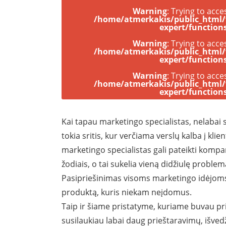
Warning
: Trying to acce
/home/atmerkakis/public_html
expert/function
Warning
: Trying to acce
/home/atmerkakis/public_html
expert/function
Warning
: Trying to acce
/home/atmerkakis/public_html
expert/function
Kai tapau marketingo specialistas, nelabai s
tokia sritis, kur verčiama verslų kalba į kli
marketingo specialistas gali pateikti komp
žodiais, o tai sukelia vieną didžiulę proble
Pasipriešinimas visoms marketingo idėjoms, 
produktą, kuris niekam neįdomus.
Taip ir šiame pristatyme, kuriame buvau pri
susilaukiau labai daug prieštaravimų, išved