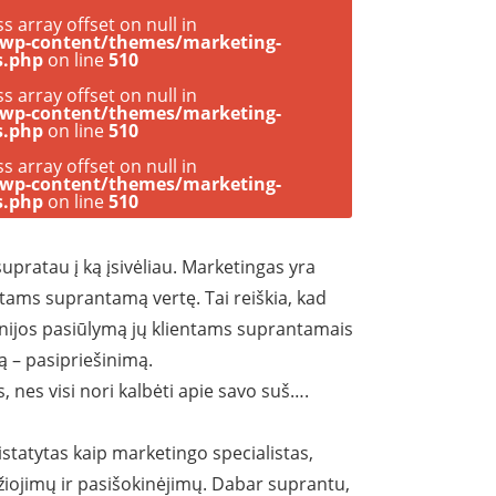
ss array offset on null in
/wp-content/themes/marketing-
s.php
on line
510
ss array offset on null in
/wp-content/themes/marketing-
s.php
on line
510
ss array offset on null in
/wp-content/themes/marketing-
s.php
on line
510
upratau į ką įsivėliau. Marketingas yra
entams suprantamą vertę. Tai reiškia, kad
anijos pasiūlymą jų klientams suprantamais
mą – pasipriešinimą.
nes visi nori kalbėti apie savo suš….
statytas kaip marketingo specialistas,
žiojimų ir pasišokinėjimų. Dabar suprantu,