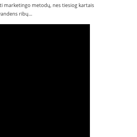
ti marketingo metodų, nes tiesiog kartais
 vandens ribų…