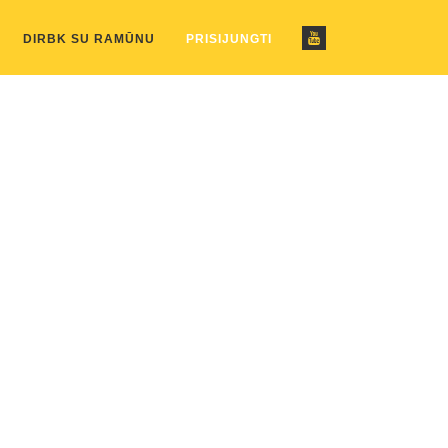
ustom_pattern.php
on line
2
DIRBK SU RAMŪNU
PRISIJUNGTI