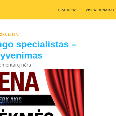
kis/public_html/wp-content/themes/marketing-expert/lib/color_c
E-SHOP’AS
VISI WEBINARAI
ŽKULISIAI
go specialistas –
gyvenimas
Komentarų nėra