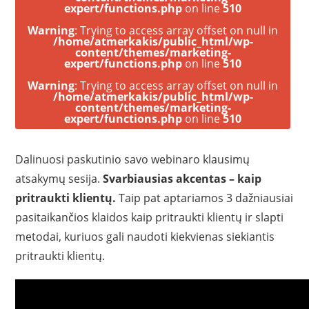
expert/functions.php
on line
510
Warning
: Trying to access array offset on null in
/home/atmerkakis/public_html/wp-
content/themes/marketing-
expert/functions.php
on line
510
Warning
: Trying to access array offset on null in
/home/atmerkakis/public_html/wp-
content/themes/marketing-
expert/functions.php
on line
510
Dalinuosi paskutinio savo webinaro klausimų
atsakymų sesija.
Svarbiausias akcentas – kaip
pritraukti klientų.
Taip pat aptariamos 3 dažniausiai
pasitaikančios klaidos kaip pritraukti klientų ir slapti
metodai, kuriuos gali naudoti kiekvienas siekiantis
pritraukti klientų.