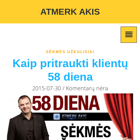
Warning
: Undefined variable $custom_color_option in
ATMERK AKIS
/home/atmerkakis/public_html/wp-content/themes/marketing-
expert/lib/color_custom_pattern.php
on line
2
SĖKMĖS UŽKULISIAI
Kaip pritraukti klientų
58 diena
2015-07-30 / Komentarų nėra